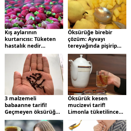
Kış aylarının
Öksürüğe birebir
kurtarıcısı: Tüketen
çözüm: Ayvayı
hastalık nedir
tereyağında pişirip
bilmiyor...
kaşık kaşık yiyin!
3 malzemeli
Öksürük kesen
babaanne tarifi!
mucizevi tarif!
Geçmeyen öksürüğü
Limonla tüketilince
anında kesiyor
etkisi artıyor