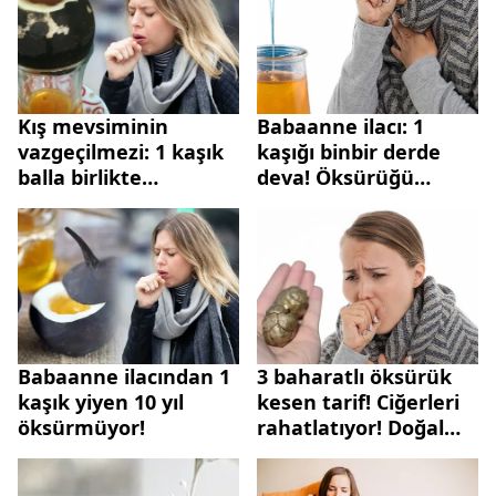
Kış mevsiminin
Babaanne ilacı: 1
vazgeçilmezi: 1 kaşık
kaşığı binbir derde
balla birlikte
deva! Öksürüğü
tüketince mikrobu
anında kesiyor...
söküp atıyor!
Babaanne ilacından 1
3 baharatlı öksürük
kaşık yiyen 10 yıl
kesen tarif! Ciğerleri
öksürmüyor!
rahatlatıyor! Doğal
antibiyotik...