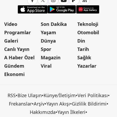
Video
Son Dakika
Teknoloji
Programlar
Yaşam
Otomobil
Galeri
Dünya
Din
Canlı Yayın
Spor
Tarih
A Haber Özel
Magazin
Sağlık
Gündem
Viral
Yazarlar
Ekonomi
RSS
•
Bize Ulaşın
•
Künye/İletişim
•
Veri Politikası
•
Frekanslar
•
Arşiv
•
Yayın Akışı
•
Gizlilik Bildirimi
•
Hakkımızda
•
Yayın İlkeleri
•