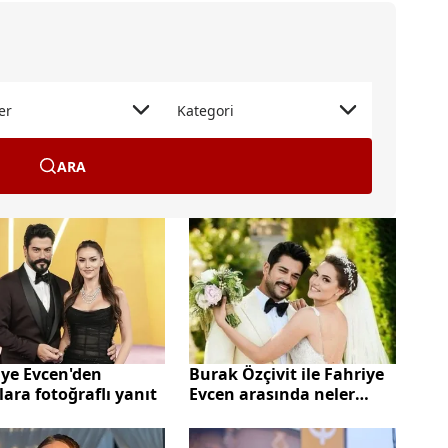
er
Kategori
ARA
iye Evcen'den
Burak Özçivit ile Fahriye
lara fotoğraflı yanıt
Evcen arasında neler
oluyor? Bomba iddia...