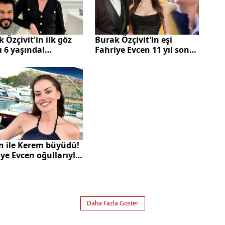
 Özçivit'in ilk göz
Burak Özçivit'in eşi
ı 6 yaşında!
Fahriye Evcen 11 yıl sonra
rbahçe detayı dikkat
okuduğu üniversiteyi
ziyaret etti!
n ile Kerem büyüdü!
ye Evcen oğullarıyla
vanda paylaştı!
Daha Fazla Göster