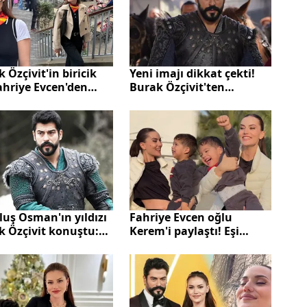
 Özçivit'in biricik
Yeni imajı dikkat çekti!
ahriye Evcen'den
Burak Özçivit'ten
ra pozları
Londra'da aile pozları
uş Osman'ın yıldızı
Fahriye Evcen oğlu
k Özçivit konuştu:
Kerem'i paylaştı! Eşi
hikaye ve tarih
Burak Özçivit yorumsuz
k çok zenginiz"
bırakmadı