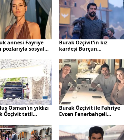
uk annesi Fayriye
Burak Özçivit'in kız
 pozlarıyla sosyal
kardeşi Burçun
ayı salladı
güzelliğiyle göz
kamaştırdı! Abi-kardeş
ikiz gibiler
uş Osman'ın yıldızı
Burak Özçivit ile Fahriye
 Özçivit tatil
Evcen Fenerbahçeli
nunu açtı!
futbolcuyla bir araya
geldi