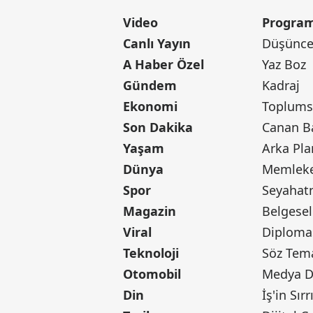
Video
Program
Canlı Yayın
Düşünce 
A Haber Özel
Yaz Boz
Gündem
Kadraj
Ekonomi
Toplumsa
Son Dakika
Yaşam
Arka Pla
Dünya
Memleke
Spor
Seyaha
Magazin
Belgesel
Viral
Diploma
Teknoloji
Söz Tem
Otomobil
Medya D
Din
İş'in Sırr