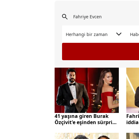
Herhangi bir zaman
Hab
Fahr
41 yaşına giren Burak
iddia
Özçivit'e eşinden sürpriz
kutlama