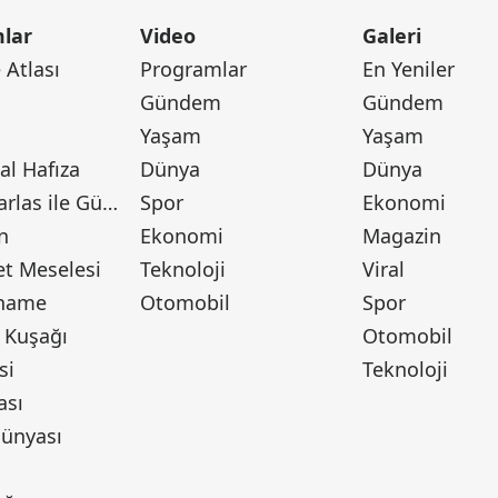
lar
Video
Galeri
Atlası
Programlar
En Yeniler
Gündem
Gündem
Yaşam
Yaşam
l Hafıza
Dünya
Dünya
Canan Barlas ile Gündem
Spor
Ekonomi
n
Ekonomi
Magazin
t Meselesi
Teknoloji
Viral
tname
Otomobil
Spor
 Kuşağı
Otomobil
si
Teknoloji
ası
ünyası
ı