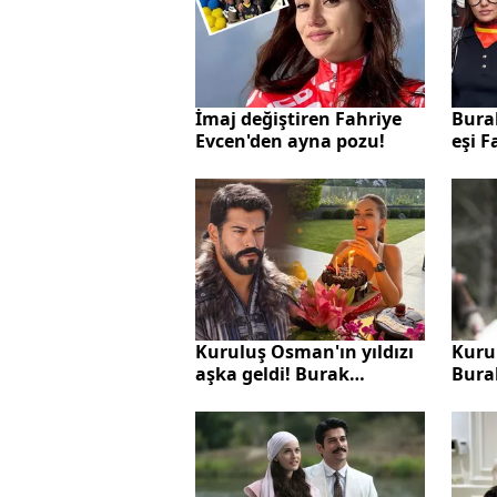
İmaj değiştiren Fahriye
Burak
Evcen'den ayna pozu!
eşi F
Lond
Kurul
Kuruluş Osman'ın yıldızı
Bura
aşka geldi! Burak
"Biz 
Özçivit'ten eşine
olara
romantik kutlama!