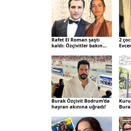
Rafet El Roman şaştı
2 çoc
kaldı: Özçivitler bakın
Evcen
nasıl yakalandı
medy
Burak Özçivit Bodrum’da
Kurul
hayran akınına uğradı!
Burak
sezo