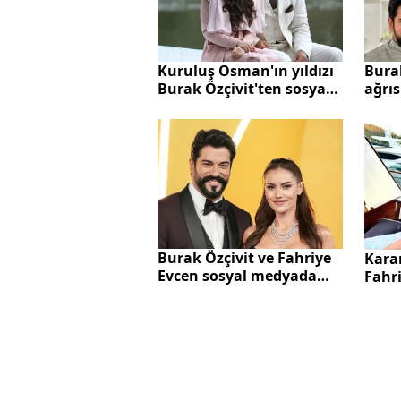
Kuruluş Osman'ın yıldızı
Burak
Burak Özçivit'ten sosyal
ağrıs
medyayı sallayan
Fene
paylaşım
çekti
Burak Özçivit ve Fahriye
Kara
Evcen sosyal medyada
Fahri
ilgi odağı oldu!
kara
Oğullarıyla etkinliğe
katıldılar