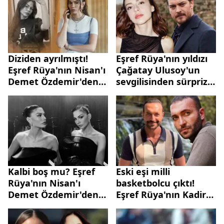
Diziden ayrılmıştı!
Eşref Rüya'nın yıldızı
Eşref Rüya'nın Nisan'ı
Çağatay Ulusoy'un
Demet Özdemir'den
sevgilisinden sürpriz
sürpriz paylaşım
paylaşım
Kalbi boş mu? Eşref
Eski eşi milli
Rüya'nın Nisan'ı
basketbolcu çıktı!
Demet Özdemir'den
Eşref Rüya'nın Kadir'i
aşk itirafı
Görkem Sevindik'in
oğlunun annesi...