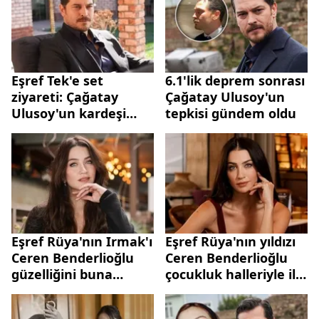
Eşref Tek'e set
6.1'lik deprem sonrası
ziyareti: Çağatay
Çağatay Ulusoy'un
Ulusoy'un kardeşi
tepkisi gündem oldu
bakın kime benzetildi
Eşref Rüya'nın Irmak'ı
Eşref Rüya'nın yıldızı
Ceren Benderlioğlu
Ceren Benderlioğlu
güzelliğini buna
çocukluk halleriyle ilgi
borçlu! Zayıflarken
odağı oldu
gençleştiriyor...