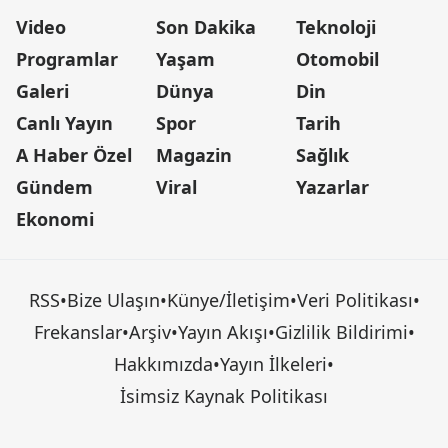
Video
Son Dakika
Teknoloji
Programlar
Yaşam
Otomobil
Galeri
Dünya
Din
Canlı Yayın
Spor
Tarih
A Haber Özel
Magazin
Sağlık
Gündem
Viral
Yazarlar
Ekonomi
RSS
•
Bize Ulaşın
•
Künye/İletişim
•
Veri Politikası
•
Frekanslar
•
Arşiv
•
Yayın Akışı
•
Gizlilik Bildirimi
•
Hakkımızda
•
Yayın İlkeleri
•
İsimsiz Kaynak Politikası