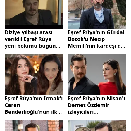
Diziye yılbaşı arası
Eşref Rüya'nın Gürdal
verildi! Eşref Rüya
Bozok'u Necip
yeni bölümü bugün
Memili'nin kardeşi de
yayınlanmayacak
tanıdık çıktı!
Eşref Rüya'nın Irmak'ı
Eşref Rüya'nın Nisan'ı
Ceren
Demet Özdemir
Benderlioğlu'nun ilk
izleyicileri
eşine bakın! Meğer 18
heyecanlandırdı
yıl önce...