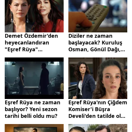
Demet Özdemir'den
Diziler ne zaman
heyecanlandıran
başlayacak? Kuruluş
"Eşref Rüya"
Osman, Gönül Dağı,
paylaşımı!
Can Borcu, Uzak Şehir,
Eşref Rüya yeni sezon
tarihi belli mi?
Eşref Rüya ne zaman
Eşref Rüya'nın Çiğdem
başlıyor? Yeni sezon
Komiser'i Büşra
tarihi belli oldu mu?
Develi'den tatilde olay
pozlar!