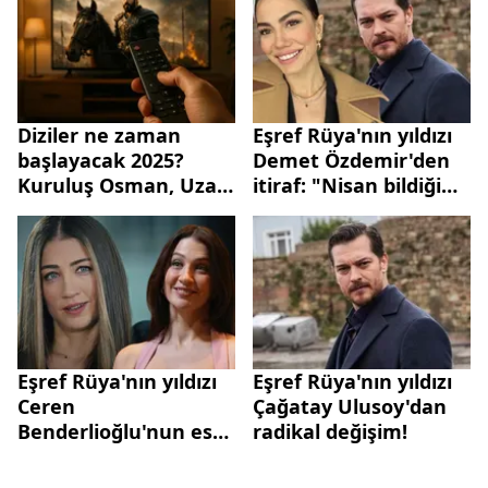
Diziler ne zaman
Eşref Rüya'nın yıldızı
başlayacak 2025?
Demet Özdemir'den
Kuruluş Osman, Uzak
itiraf: "Nisan bildiğim
Şehir, Eşref Rüya'da
yerden geldi"
yeni sezon tarihi
Eşref Rüya'nın yıldızı
Eşref Rüya'nın yıldızı
Ceren
Çağatay Ulusoy'dan
Benderlioğlu'nun eski
radikal değişim!
eşi bakın kimmiş!
Meğer Kuruluş