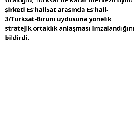
Uraloğlu, Türksat ile Katar merkezli uydu
şirketi Es'hailSat arasında Es'hail-
3/Türksat-Biruni uydusuna yönelik
stratejik ortaklık anlaşması imzalandığını
bildirdi.