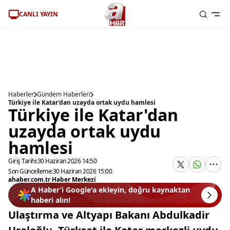
CANLI YAYIN
Haberler
Gündem Haberleri
Türkiye ile Katar'dan uzayda ortak uydu hamlesi
Türkiye ile Katar'dan
uzayda ortak uydu
hamlesi
Giriş Tarihi:
30 Haziran 2026 14:50
Son Güncelleme:
30 Haziran 2026 15:00
ahaber.com.tr Haber Merkezi
A Haber’i Google'a ekleyin, doğru kaynaktan
haberi alın!
Ulaştırma ve Altyapı Bakanı Abdulkadir