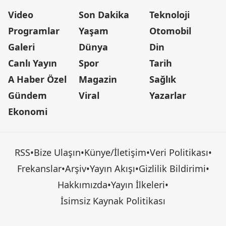
Video
Son Dakika
Teknoloji
Programlar
Yaşam
Otomobil
Galeri
Dünya
Din
Canlı Yayın
Spor
Tarih
A Haber Özel
Magazin
Sağlık
Gündem
Viral
Yazarlar
Ekonomi
RSS
•
Bize Ulaşın
•
Künye/İletişim
•
Veri Politikası
•
Frekanslar
•
Arşiv
•
Yayın Akışı
•
Gizlilik Bildirimi
•
Hakkımızda
•
Yayın İlkeleri
•
İsimsiz Kaynak Politikası