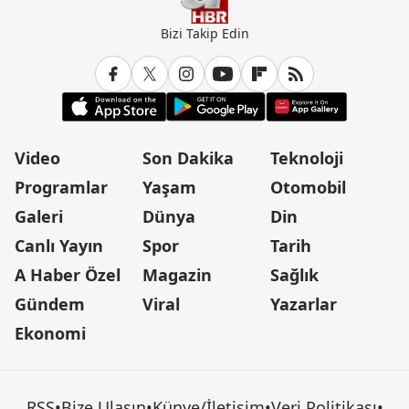
Bizi Takip Edin
Video
Son Dakika
Teknoloji
Programlar
Yaşam
Otomobil
Galeri
Dünya
Din
Canlı Yayın
Spor
Tarih
A Haber Özel
Magazin
Sağlık
Gündem
Viral
Yazarlar
Ekonomi
RSS
•
Bize Ulaşın
•
Künye/İletişim
•
Veri Politikası
•