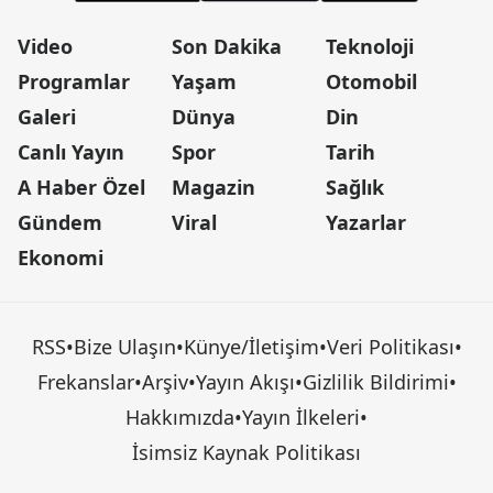
Video
Son Dakika
Teknoloji
Programlar
Yaşam
Otomobil
Galeri
Dünya
Din
Canlı Yayın
Spor
Tarih
A Haber Özel
Magazin
Sağlık
Gündem
Viral
Yazarlar
Ekonomi
RSS
•
Bize Ulaşın
•
Künye/İletişim
•
Veri Politikası
•
Frekanslar
•
Arşiv
•
Yayın Akışı
•
Gizlilik Bildirimi
•
Hakkımızda
•
Yayın İlkeleri
•
İsimsiz Kaynak Politikası