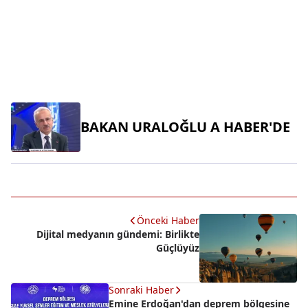
BAKAN URALOĞLU A HABER'DE
Önceki Haber
Dijital medyanın gündemi: Birlikte
Güçlüyüz
Sonraki Haber
Emine Erdoğan'dan deprem bölgesine