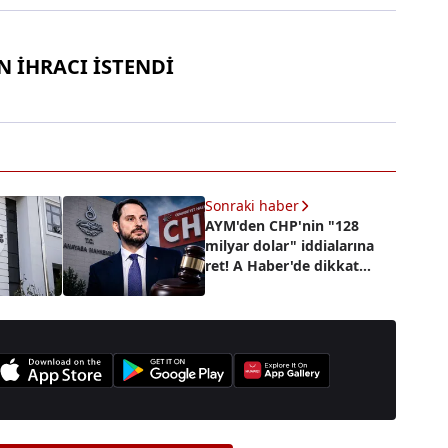
İN İHRACI İSTENDİ
Sonraki haber
AYM'den CHP'nin "128
milyar dolar" iddialarına
ret! A Haber'de dikkat
çeken yorum: "Berat
Albayrak'a itibar suikastı
yapıldı"