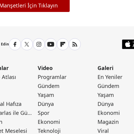
anşetleri İçin Tıklayın
p Edin
lar
Video
Galeri
Atlası
Programlar
En Yeniler
Gündem
Gündem
Yaşam
Yaşam
l Hafıza
Dünya
Dünya
Canan Barlas ile Gündem
Spor
Ekonomi
n
Ekonomi
Magazin
t Meselesi
Teknoloji
Viral