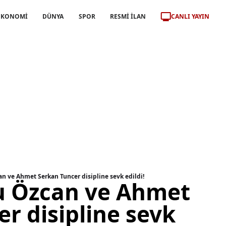
CANLI YAYIN
EKONOMİ
DÜNYA
SPOR
RESMİ İLAN
n ve Ahmet Serkan Tuncer disipline sevk edildi!
u Özcan ve Ahmet
r disipline sevk