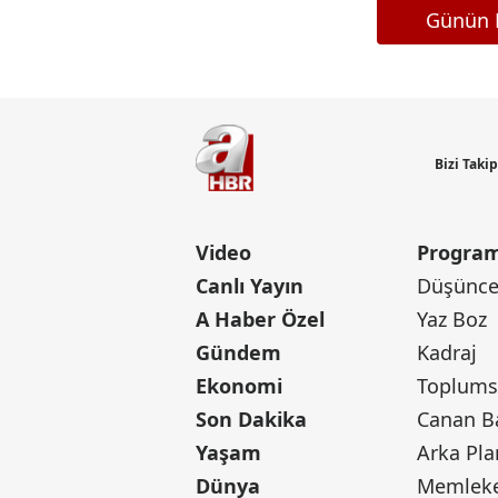
Günün M
Bizi Taki
Video
Program
Canlı Yayın
Düşünce 
A Haber Özel
Yaz Boz
Gündem
Kadraj
Ekonomi
Toplumsa
Son Dakika
Yaşam
Arka Pla
Dünya
Memleke