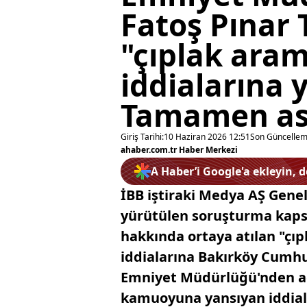
Fatoş Pınar
"çıplak ara
iddialarına 
Tamamen ası
Giriş Tarihi:
10 Haziran 2026 12:51
Son Güncellem
ahaber.com.tr Haber Merkezi
A Haber’i Google'a ekleyin, 
İBB iştiraki Medya AŞ Gen
yürütülen soruşturma kaps
hakkında ortaya atılan "çı
iddialarına Bakırköy Cumhu
Emniyet Müdürlüğü'nden aç
kamuoyuna yansıyan iddiala