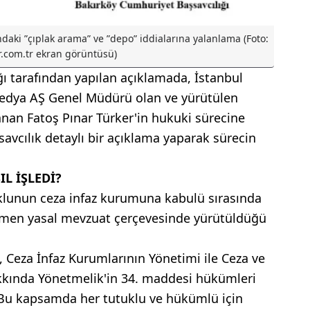
ndaki ʺçıplak aramaʺ ve ʺdepoʺ iddialarına yalanlama (Foto:
.com.tr ekran görüntüsü)
ı tarafından yapılan açıklamada, İstanbul
 Medya AŞ Genel Müdürü olan ve yürütülen
an Fatoş Pınar Türker'in hukuki sürecine
aşsavcılık detaylı bir açıklama yaparak sürecin
L İŞLEDİ?
uklunun ceza infaz kurumuna kabulü sırasında
mamen yasal mevzuat çerçevesinde yürütüldüğü
, Ceza İnfaz Kurumlarının Yönetimi ile Ceza ve
akkında Yönetmelik'in 34. maddesi hükümleri
. Bu kapsamda her tutuklu ve hükümlü için