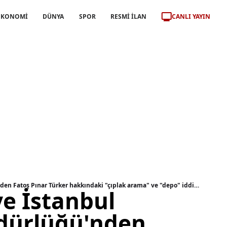
CANLI YAYIN
EKONOMİ
DÜNYA
SPOR
RESMİ İLAN
Başsavcılık ve İstanbul Emniyet Müdürlüğü'nden Fatoş Pınar Türker hakkındaki "çıplak arama" ve "depo" iddialarına yalanlama: Tamamen asılsız
ve İstanbul
dürlüğü'nden