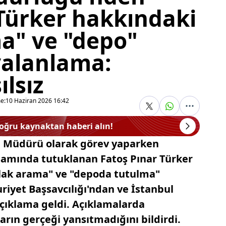
 Türker hakkındaki
ma" ve "depo"
yalanlama:
lsız
e:
10 Haziran 2026 16:42
doğru kaynaktan haberi alın!
el Müdürü olarak görev yaparken
amında tutuklanan Fatoş Pınar Türker
plak arama" ve "depoda tutulma"
riyet Başsavcılığı'ndan ve İstanbul
ıklama geldi. Açıklamalarda
rın gerçeği yansıtmadığını bildirdi.