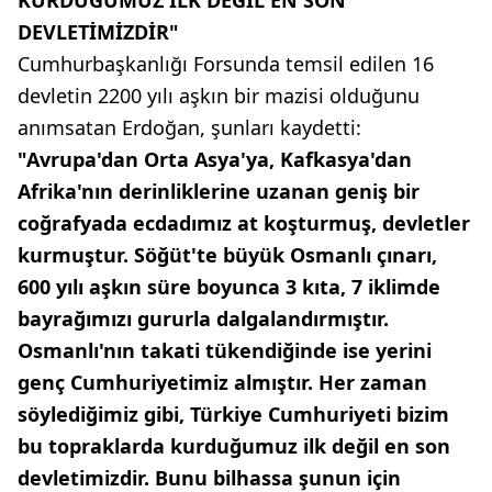
KURDUĞUMUZ İLK DEĞİL EN SON
DEVLETİMİZDİR"
Cumhurbaşkanlığı Forsunda temsil edilen 16
devletin 2200 yılı aşkın bir mazisi olduğunu
anımsatan Erdoğan, şunları kaydetti:
"Avrupa'dan Orta Asya'ya, Kafkasya'dan
Afrika'nın derinliklerine uzanan geniş bir
coğrafyada ecdadımız at koşturmuş, devletler
kurmuştur. Söğüt'te büyük Osmanlı çınarı,
600 yılı aşkın süre boyunca 3 kıta, 7 iklimde
bayrağımızı gururla dalgalandırmıştır.
Osmanlı'nın takati tükendiğinde ise yerini
genç Cumhuriyetimiz almıştır. Her zaman
söylediğimiz gibi, Türkiye Cumhuriyeti bizim
bu topraklarda kurduğumuz ilk değil en son
devletimizdir. Bunu bilhassa şunun için