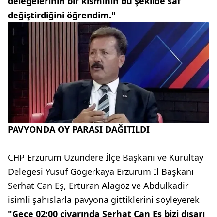
delegelerinin bir kısmının bu şekilde saf
değiştirdiğini öğrendim."
PAVYONDA OY PARASI DAĞITILDI
CHP Erzurum Uzundere İlçe Başkanı ve Kurultay
Delegesi Yusuf Gögerkaya Erzurum İl Başkanı
Serhat Can Eş, Erturan Alagöz ve Abdulkadir
isimli şahıslarla pavyona gittiklerini söyleyerek
"Gece 02:00 civarında Serhat Can Eş bizi dışarı