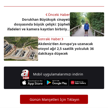
Önceki Haber
Dorukhan Büyükışık cinayeti
dosyasında büyük çelişki: Şüpheli
ifadeleri ve kamera kayıtları birbiriyle
örtüşmüyor
Sonraki Haber
Akdeniz'den Avrupa'ya uzanacak
otoyol ağı! 2,5 saatlik yolculuk 36
dakikaya düşecek
Mobil uygulamalarımızı indirin
Günün Manşetleri İçin Tıklayın