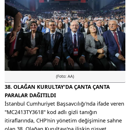
(Foto: AA)
38. OLAĞAN KURULTAY'DA ÇANTA ÇANTA
PARALAR DAĞITILDI
İstanbul Cumhuriyet Başsavcılığı'nda ifade veren
"MC2413TY3618" kod adlı gizli tanığın
itiraflarında, CHP'nin yönetim değişimine sahne
olan 38. Olağan Kurultayı'na ilişkin rüşvet