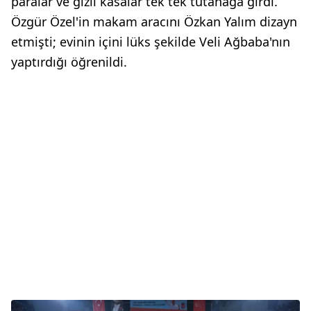
paralar ve gizli kasalar tek tek tutanağa girdi.
Özgür Özel'in makam aracını Özkan Yalım dizayn
etmişti; evinin içini lüks şekilde Veli Ağbaba'nın
yaptırdığı öğrenildi.