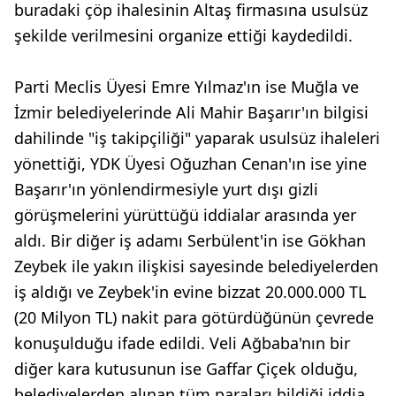
buradaki çöp ihalesinin Altaş firmasına usulsüz
şekilde verilmesini organize ettiği kaydedildi.
Parti Meclis Üyesi Emre Yılmaz'ın ise Muğla ve
İzmir belediyelerinde Ali Mahir Başarır'ın bilgisi
dahilinde "iş takipçiliği" yaparak usulsüz ihaleleri
yönettiği, YDK Üyesi Oğuzhan Cenan'ın ise yine
Başarır'ın yönlendirmesiyle yurt dışı gizli
görüşmelerini yürüttüğü iddialar arasında yer
aldı. Bir diğer iş adamı Serbülent'in ise Gökhan
Zeybek ile yakın ilişkisi sayesinde belediyelerden
iş aldığı ve Zeybek'in evine bizzat 20.000.000 TL
(20 Milyon TL) nakit para götürdüğünün çevrede
konuşulduğu ifade edildi. Veli Ağbaba'nın bir
diğer kara kutusunun ise Gaffar Çiçek olduğu,
belediyelerden alınan tüm paraları bildiği iddia