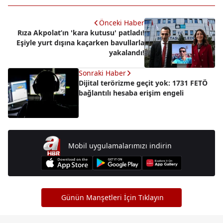
Önceki Haber
Rıza Akpolat’ın 'kara kutusu' patladı!
Eşiyle yurt dışına kaçarken bavullarla
yakalandı!
Sonraki Haber
Dijital terörizme geçit yok: 1731 FETÖ
bağlantılı hesaba erişim engeli
Mobil uygulamalarımızı indirin
Günün Manşetleri İçin Tıklayın