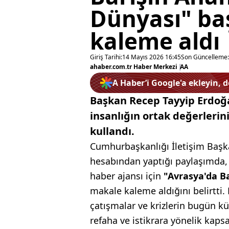
Dünyası" baş
kaleme aldı
Giriş Tarihi:
14 Mayıs 2026 16:45
Son Güncelleme:
ahaber.com.tr Haber Merkezi
|
AA
A Haber’i Google'a ekleyin, 
Başkan Recep Tayyip Erdoğan,
insanlığın ortak değerlerini
kullandı.
Cumhurbaşkanlığı İletişim Başk
hesabından yaptığı paylaşımda,
haber ajansı için
"Avrasya'da Ba
makale kaleme aldığını belirtti
çatışmalar ve krizlerin bugün k
refaha ve istikrara yönelik kap