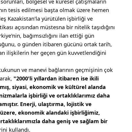
sorunları, bölgesel ve küresel çatışmaların
hın tesis edilmesi başta olmak üzere hemen
eş Kazakistan'la yürütülen işbirliği ve
itikası açısından müstesna bir nitelik taşıdığını
iye'nin, bağımsızlığını ilan ettiği gün
duğunu, o günden itibaren gücünü ortak tarih,
n ilişkilerin her geçen gün kuvvetlendiğini
ukukunun ve manevi bağlarının geçmişinin çok
arak,
"2000'li yıllardan itibaren ise ikili
şılmış, siyasi, ekonomik ve kültürel alanda
zmalarla işbirliği ve ortaklıklarımız daha
ştır. Enerji, ulaştırma, lojistik ve
zere, ekonomik alandaki işbirliğimiz,
rtaklıklarımızla daha geniş ve sağlam bir
ini kullandı.