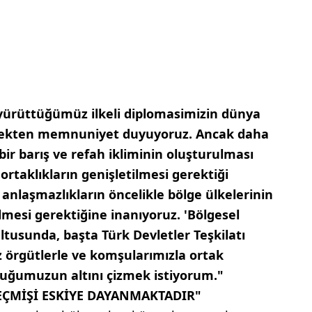
 yürüttüğümüz ilkeli diplomasimizin dünya
rmekten memnuniyet duyuyoruz. Ancak daha
ı bir barış ve refah ikliminin oluşturulması
 ortaklıkların genişletilmesi gerektiği
 anlaşmazlıkların öncelikle bölge ülkelerinin
ülmesi gerektiğine inanıyoruz. 'Bölgesel
tusunda, başta Türk Devletler Teşkilatı
 örgütlerle ve komşularımızla ortak
duğumuzun altını çizmek istiyorum."
MİŞİ ESKİYE DAYANMAKTADIR"