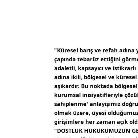
"Küresel barış ve refah adına
çapında tebarüz ettiğini gö
adaletli, kapsayıcı ve istikrarl
adına ikili, bölgesel ve küresel
aşikardır. Bu noktada bölgesel
kurumsal inisiyatifleriyle çöz
sahiplenme' anlayışımız doğrul
olmak üzere, üyesi olduğumuz
girişimlere her zaman açık ol
"DOSTLUK HUKUKUMUZUN GEÇ