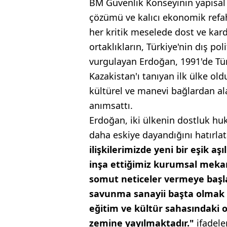
BM Güvenlik Konseyinin yapısal 
çözümü ve kalıcı ekonomik refa
her kritik meselede dost ve kard
ortaklıkların, Türkiye'nin dış pol
vurgulayan Erdoğan, 1991'de Türk
Kazakistan'ı tanıyan ilk ülke ol
kültürel ve manevi bağlardan ala
anımsattı.
Erdoğan, iki ülkenin dostluk h
daha eskiye dayandığını hatırlat
ilişkilerimizde yeni bir eşik a
inşa ettiğimiz kurumsal mekani
somut neticeler vermeye başlamı
savunma sanayii başta olmak ü
eğitim ve kültür sahasındaki o
zemine yayılmaktadır."
ifadeler