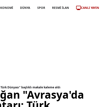
CANLI YAYIN
EKONOMİ
DÜNYA
SPOR
RESMİ İLAN
 Türk Dünyası" başlıklı makale kaleme aldı
ğan "Avrasya'da
tarı: Türk