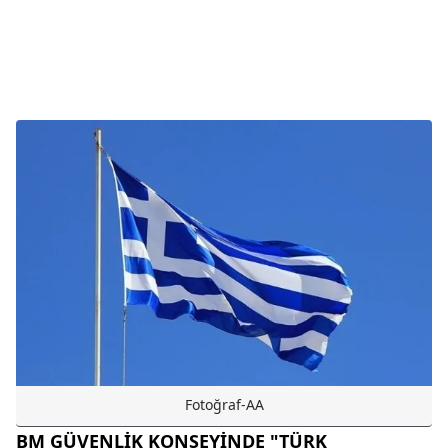
Fotoğraf-AA
BM GÜVENLİK KONSEYİNDE "TÜRK