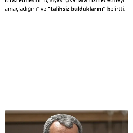
itiraz etmesini "iç siyasi çıkarlara hizmet etmeyi
amaçladığını" ve
"talihsiz bulduklarını" b
elirtti.