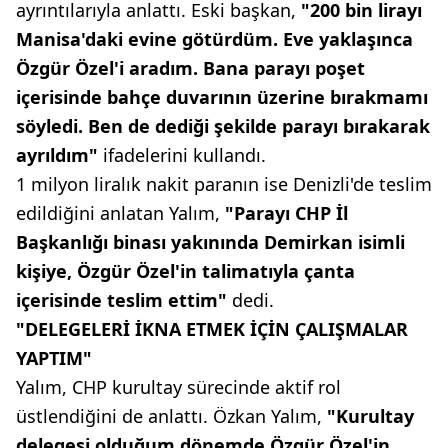
ayrıntılarıyla anlattı. Eski başkan,
"200 bin lirayı
Manisa'daki evine götürdüm. Eve yaklaşınca
Özgür Özel'i aradım. Bana parayı poşet
içerisinde bahçe duvarının üzerine bırakmamı
söyledi. Ben de dediği şekilde parayı bırakarak
ayrıldım"
ifadelerini kullandı.
1 milyon liralık nakit paranın ise Denizli'de teslim
edildiğini anlatan Yalım,
"Parayı CHP İl
Başkanlığı binası yakınında Demirkan isimli
kişiye, Özgür Özel'in talimatıyla çanta
içerisinde teslim ettim"
dedi.
"DELEGELERİ İKNA ETMEK İÇİN ÇALIŞMALAR
YAPTIM"
Yalım, CHP kurultay sürecinde aktif rol
üstlendiğini de anlattı. Özkan Yalım,
"Kurultay
delegesi olduğum dönemde Özgür Özel'in