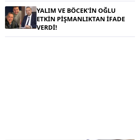
YALIM VE BÖCEK'İN OĞLU
ETKİN PİŞMANLIKTAN İFADE
VERDİ!