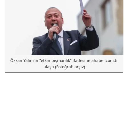
Özkan Yalım'ın ʺetkin pişmanlıkʺ ifadesine ahaber.com.tr
ulaştı (Fotoğraf: arşiv)