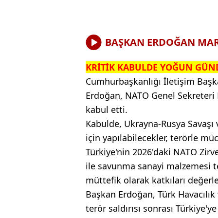
BAŞKAN ERDOĞAN MARK
KRİTİK KABULDE YOĞUN GÜ
Cumhurbaşkanlığı İletişim Başk
Erdoğan, NATO Genel Sekreteri 
kabul etti.
Kabulde, Ukrayna-Rusya Savaşı v
için yapılabilecekler, terörle m
Türkiye
'nin 2026'daki NATO Zirve
ile savunma sanayi malzemesi t
müttefik olarak katkıları değerle
Başkan Erdoğan, Türk Havacılık
terör saldırısı sonrası Türkiye'