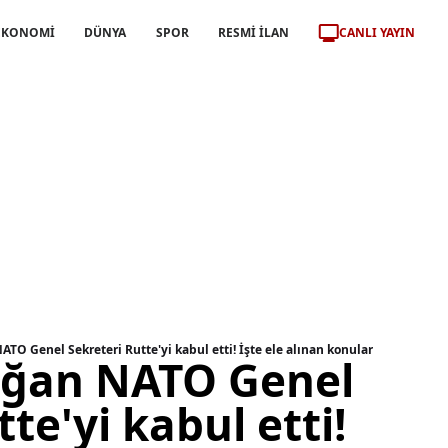
CANLI YAYIN
EKONOMİ
DÜNYA
SPOR
RESMİ İLAN
TO Genel Sekreteri Rutte'yi kabul etti! İşte ele alınan konular
oğan NATO Genel
te'yi kabul etti!