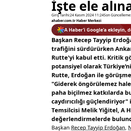
İşte ele alı
Giriş Tarihi:
24 Kasım 2024 11:24
Son Güncelleme
ahaber.com.tr Haber Merkezi
A Haber’i Google'a ekleyin, 
Başkan Recep Tayyip Erdo
trafiğini sürdürürken Ank
Rutte'yi kabul etti. Kriti
potansiyel olarak Türkiye’
Rutte, Erdoğan ile görüşme
"Giderek öngörülemez hale 
paha biçilmez katkılarda 
caydırıcılığı güçlendiriyor
Temsilcisi Melik Yiğitel, A H
değerlendirmelerde bulundu
Başkan
Recep Tayyip Erdoğan
,