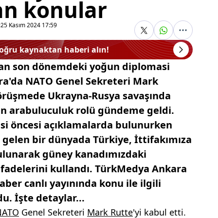
nan konular
:
25 Kasım 2024 17:59
doğru kaynaktan haberi alın!
ğan son dönemdeki yoğun diplomasi
ara'da NATO Genel Sekreteri Mark
k görüşmede Ukrayna-Rusya savaşında
nin arabuluculuk rolü gündeme geldi.
si öncesi açıklamalarda bulunurken
gelen bir dünyada Türkiye, İttifakımıza
bulunarak güney kanadımızdaki
" ifadelerini kullandı. TürkMedya Ankara
aber canlı yayınında konu ile ilgili
. İşte detaylar...
NATO
Genel Sekreteri
Mark Rutte
'yi kabul etti.