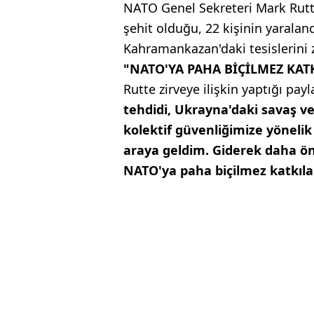
NATO Genel Sekreteri Mark Rutte,
şehit olduğu, 22 kişinin yaraland
Kahramankazan'daki tesislerini z
"NATO'YA PAHA BİÇİLMEZ KA
Rutte zirveye ilişkin yaptığı pay
tehdidi, Ukrayna'daki savaş ve
kolektif güvenliğimize yöneli
araya geldim. Giderek daha ö
NATO'ya paha biçilmez katkıla