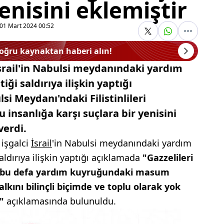
enisini eklemiştir
01 Mart 2024 00:52
doğru kaynaktan haberi alın!
 İsrail'in Nabulsi meydanındaki yardım
tiği saldırıya ilişkin yaptığı
si Meydanı'ndaki Filistinlileri
 insanlığa karşı suçlara bir yenisini
verdi.
, işgalci
İsrail
'in Nabulsi meydanındaki yardım
 saldırıya ilişkin yaptığı açıklamada
"Gazzelileri
, bu defa yardım kuyruğundaki masum
halkını bilinçli biçimde ve toplu olarak yok
."
açıklamasında bulunuldu.