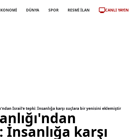
CANLI YAYIN
EKONOMİ
DÜNYA
SPOR
RESMİ İLAN
ı'ndan İsrail'e tepki: İnsanlığa karşı suçlara bir yenisini eklemiştir
kanlığı'ndan
i: İnsanlığa karşı