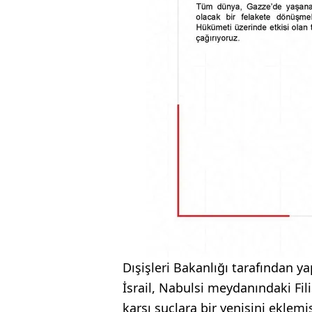
Dışişleri Bakanlığı tarafından ya
İsrail, Nabulsi meydanındaki Fili
karşı suçlara bir yenisini eklemiş