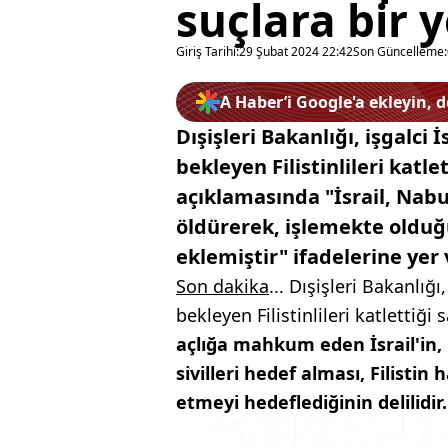
suçlara bir y
Giriş Tarihi:
29 Şubat 2024 22:42
Son Güncelleme:
A Haber’i Google'a ekleyin, 
Dışişleri Bakanlığı, işgalci
bekleyen Filistinlileri katlet
açıklamasında "İsrail, Nabul
öldürerek, işlemekte olduğu
eklemiştir" ifadelerine yer 
Son dakika
... Dışişleri Bakanlığı
bekleyen Filistinlileri katlettiği
açlığa mahkum eden İsrail'in
sivilleri hedef alması, Filistin 
etmeyi hedeflediğinin delilidir