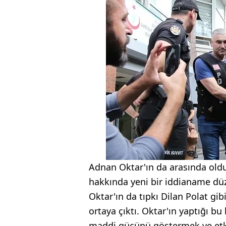
Adnan Oktar'ın da arasında olduğ
hakkında yeni bir iddianame dü
Oktar'ın da tıpkı Dilan Polat g
ortaya çıktı. Oktar'ın yaptığı b
maddi gücünü göstermek ve etki