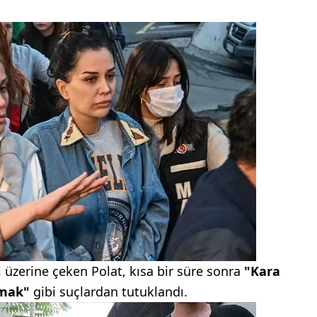
 üzerine çeken Polat, kısa bir süre sonra
"Kara
rmak"
gibi suçlardan tutuklandı.