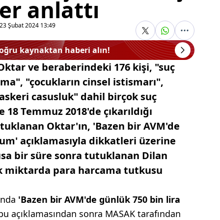
er anlattı
23 Şubat 2024 13:49
doğru kaynaktan haberi alın!
tar ve beraberindeki 176 kişi, "suç
a", "çocukların cinsel istismarı",
e askeri casusluk" dahil birçok suç
ve 18 Temmuz 2018'de çıkarıldığı
uklanan Oktar'ın, 'Bazen bir AVM'de
rum' açıklamasıyla dikkatleri üzerine
sa bir süre sonra tutuklanan Dilan
ek miktarda para harcama tutkusu
mında
'Bazen bir AVM'de günlük 750 bin lira
 bu açıklamasından sonra MASAK tarafından