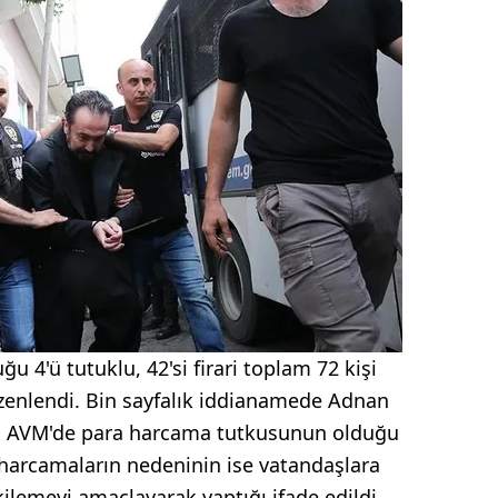
u 4'ü tutuklu, 42'si firari toplam 72 kişi
zenlendi. Bin sayfalık iddianamede Adnan
ibi AVM'de para harcama tutkusunun olduğu
u harcamaların nedeninin ise vatandaşlara
lemeyi amaçlayarak yaptığı ifade edildi.