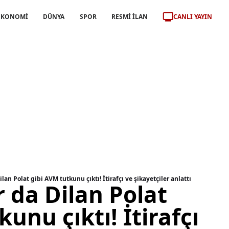
CANLI YAYIN
EKONOMİ
DÜNYA
SPOR
RESMİ İLAN
an Polat gibi AVM tutkunu çıktı! İtirafçı ve şikayetçiler anlattı
 da Dilan Polat
unu çıktı! İtirafçı