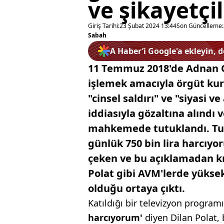
ve şikayetçil
Giriş Tarihi:
23 Şubat 2024 13:44
Son Güncelleme:
Sabah
A Haber’i Google'a ekleyin, 
11 Temmuz 2018'de Adnan Ok
işlemek amacıyla örgüt kurm
"cinsel saldırı" ve "siyasi v
iddiasıyla gözaltına alındı 
mahkemede tutuklandı. Tut
günlük 750 bin lira harcıyo
çeken ve bu açıklamadan kı
Polat gibi AVM'lerde yüks
olduğu ortaya çıktı.
Katıldığı bir televizyon progra
harcıyorum'
diyen Dilan Polat,