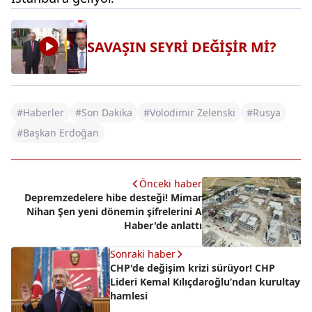
SAVAŞIN SEYRİ DEĞİŞİR Mİ?
#Haberler
#Son Dakika
#Volodimir Zelenski
#Rusya
#Başkan Erdoğan
Önceki haber
Depremzedelere hibe desteği! Mimar
Nihan Şen yeni dönemin şifrelerini A
Haber'de anlattı
Sonraki haber
CHP'de değişim krizi sürüyor! CHP
Lideri Kemal Kılıçdaroğlu’ndan kurultay
hamlesi