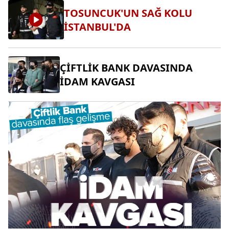
TOSUNCUK'UN SAĞ KOLU
İSTANBUL'DA
ÇİFTLİK BANK DAVASINDA
İDAM KAVGASI