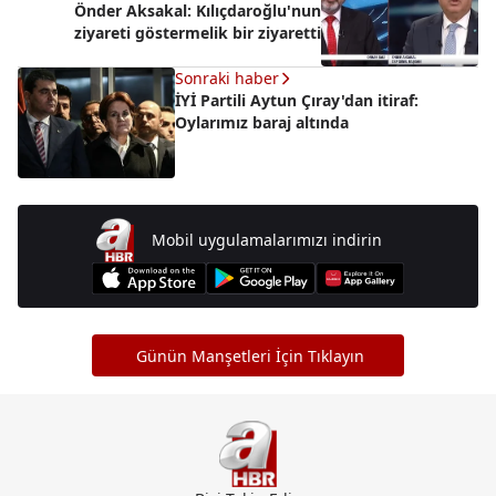
Önder Aksakal: Kılıçdaroğlu'nun
ziyareti göstermelik bir ziyaretti
Sonraki haber
İYİ Partili Aytun Çıray'dan itiraf:
Oylarımız baraj altında
Mobil uygulamalarımızı indirin
Günün Manşetleri İçin Tıklayın