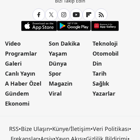
Bizi Takip Edin
Video
Son Dakika
Teknoloji
Programlar
Yaşam
Otomobil
Galeri
Dünya
Din
Canlı Yayın
Spor
Tarih
A Haber Özel
Magazin
Sağlık
Gündem
Viral
Yazarlar
Ekonomi
RSS
•
Bize Ulaşın
•
Künye/İletişim
•
Veri Politikası
•
Frekanslar
•
Arşiv
•
Yayın Akışı
•
Gizlilik Bildirimi
•