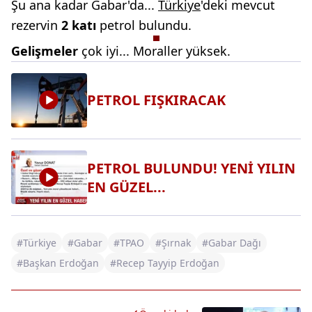
Şu ana kadar Gabar'da...
Türkiye
'deki mevcut
rezervin
2 katı
petrol bulundu.
Gelişmeler
çok iyi... Moraller yüksek.
PETROL FIŞKIRACAK
PETROL BULUNDU! YENİ YILIN
EN GÜZEL...
#Türkiye
#Gabar
#TPAO
#Şırnak
#Gabar Dağı
#Başkan Erdoğan
#Recep Tayyip Erdoğan