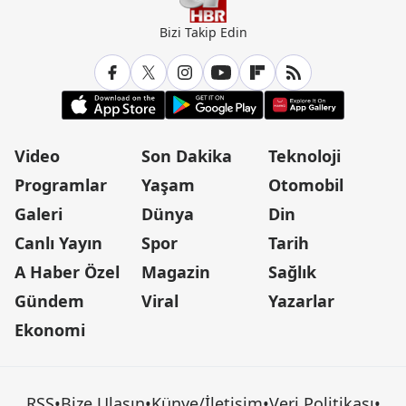
Bizi Takip Edin
Video
Son Dakika
Teknoloji
Programlar
Yaşam
Otomobil
Galeri
Dünya
Din
Canlı Yayın
Spor
Tarih
A Haber Özel
Magazin
Sağlık
Gündem
Viral
Yazarlar
Ekonomi
RSS
•
Bize Ulaşın
•
Künye/İletişim
•
Veri Politikası
•