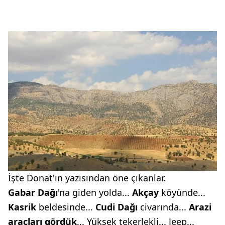
İşte Donat'ın yazısından öne çıkanlar.
Gabar Dağı
'na giden yolda...
Akçay
köyünde...
Kasrik
beldesinde...
Cudi Dağı
civarında...
Arazi
araçları gördük
... Yüksek tekerlekli... Jeep...