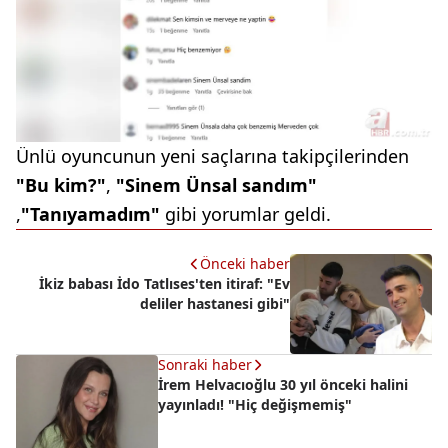
Ünlü oyuncunun yeni saçlarına takipçilerinden
"Bu kim?"
,
"Sinem Ünsal sandım"
,
"Tanıyamadım"
gibi yorumlar geldi.
Önceki haber
İkiz babası İdo Tatlıses'ten itiraf: "Ev
deliler hastanesi gibi"
Sonraki haber
İrem Helvacıoğlu 30 yıl önceki halini
yayınladı! "Hiç değişmemiş"