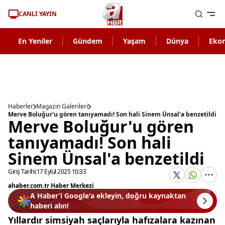
CANLI YAYIN
En Yeniler
Gündem
Yaşam
Dünya
Eko
Haberler
Magazin Galerileri
Merve Boluğur'u gören tanıyamadı! Son hali Sinem Ünsal'a benzetildi
Merve Boluğur'u gören
tanıyamadı! Son hali
Sinem Ünsal'a benzetildi
Giriş Tarihi:
17 Eylül 2025 10:33
ahaber.com.tr Haber Merkezi
A Haber’i Google'a ekleyin, doğru kaynaktan
haberi alın!
Yıllardır simsiyah saçlarıyla hafızalara kazınan