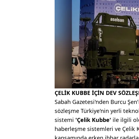
ÇELİK KUBBE İÇİN DEV SÖZLE
Sabah Gazetesi'nden Burcu Şen'i
sözleşme Türkiye'nin yerli tekno
sistemi
'Çelik Kubbe'
ile ilgili
haberleşme sistemleri ve Çelik
kapsamında erken ihbar radarları