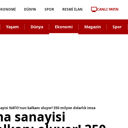
CANLI YAYIN
EKONOMİ
DÜNYA
SPOR
RESMİ İLAN
Yaşam
Dünya
Ekonomi
Magazin
Spor
yisi NATO’nun kalkanı oluyor! 350 milyon dolarlık imza
a sanayisi