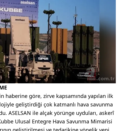
ŞME
n haberine göre, zirve kapsamında yapılan ilk
lojiyle geliştirdiği çok katmanlı hava savunma
 oldu. ASELSAN ile alçak yörünge uyduları, askerî
 Kubbe Ulusal Entegre Hava Savunma Mimarisi
nın geliştirilmesi ve tedarikine yönelik yeni