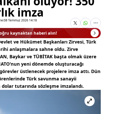
lkanı oluyor! 350
lık imza
me:
08 Temmuz 2026 14:18
doğru kaynaktan haberi alın!
vlet ve Hükümet Başkanları Zirvesi, Türk
rihi anlaşmalara sahne oldu. Zirve
N, Baykar ve TÜBİTAK başta olmak üzere
 NATO'nun yeni dönemde oluşturacağı
k görevler üstlenecek projelere imza attı. Dün
örenlerinde Türk savunma sanayii
n dolar tutarında sözleşme imzalandı.