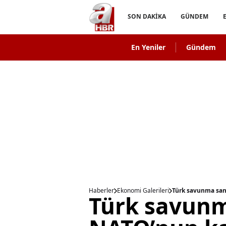
SON DAKİKA
GÜNDEM
En Yeniler
Gündem
Haberler
Ekonomi Galerileri
Türk savunma sana
Türk savunm