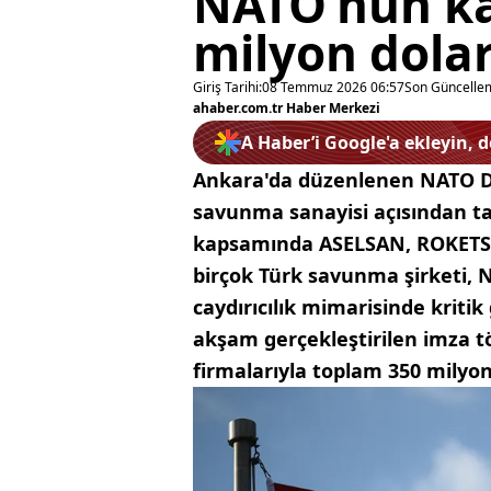
NATO’nun ka
milyon dolar
Giriş Tarihi:
08 Temmuz 2026 06:57
Son Güncelle
ahaber.com.tr Haber Merkezi
A Haber’i Google'a ekleyin, 
Ankara'da düzenlenen NATO De
savunma sanayisi açısından ta
kapsamında ASELSAN, ROKETSA
birçok Türk savunma şirketi,
caydırıcılık mimarisinde kriti
akşam gerçekleştirilen imza t
firmalarıyla toplam 350 milyo