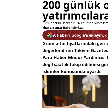
200 günlük o
yatırımcılar
Giriş Tarihi:
10 Haziran 2026 12:07
Son Güncellem
ahaber.com.tr Haber Merkezi
A Haber’i Google'a ekleyin, 
Gram altın fiyatlarındaki geri
değerlendiren Takvim Gazetes
Para Haber Müdür Yardımcısı 
değil saatlik takip edilmesi ger
işlemler konusunda uyardı.