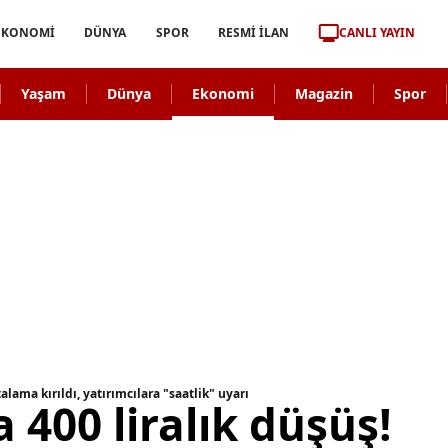
CANLI YAYIN
EKONOMİ
DÜNYA
SPOR
RESMİ İLAN
Yaşam
Dünya
Ekonomi
Magazin
Spor
alama kırıldı, yatırımcılara "saatlik" uyarı
 400 liralık düşüş!