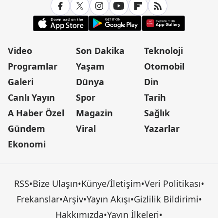
Video
Son Dakika
Teknoloji
Programlar
Yaşam
Otomobil
Galeri
Dünya
Din
Canlı Yayın
Spor
Tarih
A Haber Özel
Magazin
Sağlık
Gündem
Viral
Yazarlar
Ekonomi
RSS
•
Bize Ulaşın
•
Künye/İletişim
•
Veri Politikası
•
Frekanslar
•
Arşiv
•
Yayın Akışı
•
Gizlilik Bildirimi
•
Hakkımızda
•
Yayın İlkeleri
•