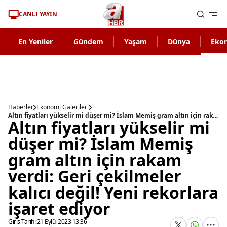
CANLI YAYIN
En Yeniler
Gündem
Yaşam
Dünya
Eko
Haberler
Ekonomi Galerileri
Altın fiyatları yükselir mi düşer mi? İslam Memiş gram altın için rakam verdi: Geri çekilmeler kalıcı değil! Yeni rekorlara işaret ediyor
Altın fiyatları yükselir mi
düşer mi? İslam Memiş
gram altın için rakam
verdi: Geri çekilmeler
kalıcı değil! Yeni rekorlara
işaret ediyor
Giriş Tarihi:
21 Eylül 2023 13:36