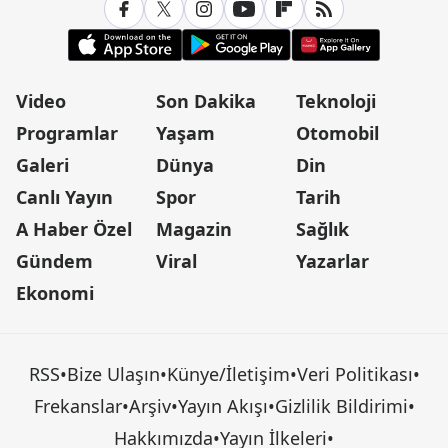
Video
Son Dakika
Teknoloji
Programlar
Yaşam
Otomobil
Galeri
Dünya
Din
Canlı Yayın
Spor
Tarih
A Haber Özel
Magazin
Sağlık
Gündem
Viral
Yazarlar
Ekonomi
RSS
•
Bize Ulaşın
•
Künye/İletişim
•
Veri Politikası
•
Frekanslar
•
Arşiv
•
Yayın Akışı
•
Gizlilik Bildirimi
•
Hakkımızda
•
Yayın İlkeleri
•