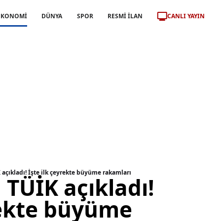
CANLI YAYIN
EKONOMİ
DÜNYA
SPOR
RESMİ İLAN
 açıkladı! İşte ilk çeyrekte büyüme rakamları
 TÜİK açıkladı!
rekte büyüme