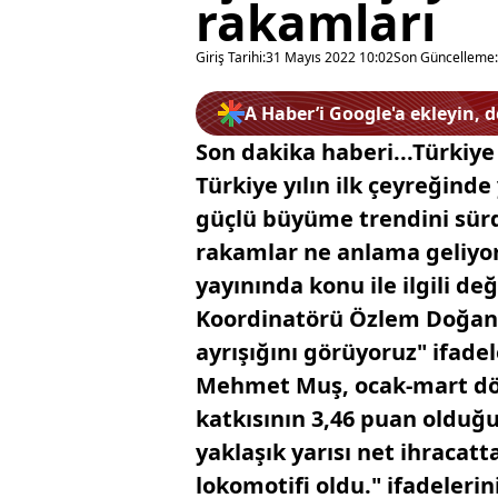
rakamları
Giriş Tarihi:
31 Mayıs 2022 10:02
Son Güncelleme:
A Haber’i Google'a ekleyin, 
Son dakika haberi...Türkiye
Türkiye yılın ilk çeyreğind
güçlü büyüme trendini sür
rakamlar ne anlama geliyor
yayınında konu ile ilgili d
Koordinatörü Özlem Doğaner
ayrışığını görüyoruz" ifadel
Mehmet Muş, ocak-mart dö
katkısının 3,46 puan olduğ
yaklaşık yarısı net ihracat
lokomotifi oldu." ifadelerin