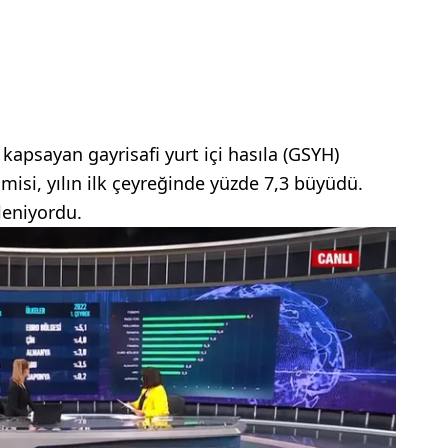
apsayan gayrisafi yurt içi hasıla (GSYH)
omisi, yılın ilk çeyreğinde yüzde 7,3 büyüdü.
leniyordu.