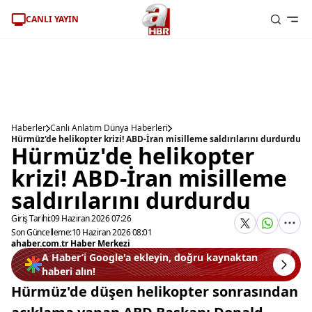
CANLI YAYIN
Haberler
Canlı Anlatım Dünya Haberleri
Hürmüz'de helikopter krizi! ABD-İran misilleme saldırılarını durdurdu
Hürmüz'de helikopter
krizi! ABD-İran misilleme
saldırılarını durdurdu
Giriş Tarihi:
09 Haziran 2026 07:26
Son Güncelleme:
10 Haziran 2026 08:01
ahaber.com.tr Haber Merkezi
A Haber’i Google'a ekleyin, doğru kaynaktan
haberi alın!
Hürmüz'de düşen helikopter sonrasından