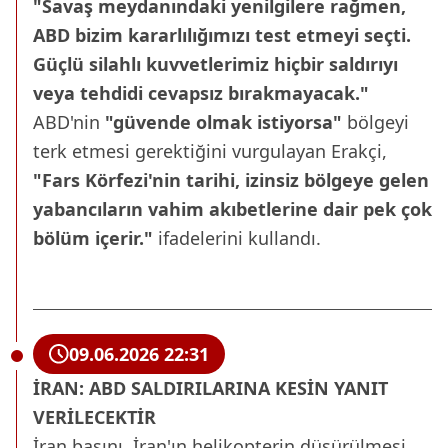
"Savaş meydanındaki yenilgilere rağmen,
ABD bizim kararlılığımızı test etmeyi seçti.
Güçlü silahlı kuvvetlerimiz hiçbir saldırıyı
veya tehdidi cevapsız bırakmayacak."
ABD'nin
"güvende olmak istiyorsa"
bölgeyi
terk etmesi gerektiğini vurgulayan Erakçi,
"Fars Körfezi'nin tarihi, izinsiz bölgeye gelen
yabancıların vahim akıbetlerine dair pek çok
bölüm içerir."
ifadelerini kullandı.
09.06.2026 22:31
İRAN: ABD SALDIRILARINA KESİN YANIT
VERİLECEKTİR
İran basını, İran'ın helikopterin düşürülmesi