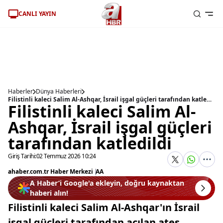
CANLI YAYIN
Haberler
Dünya Haberleri
Filistinli kaleci Salim Al-Ashqar, İsrail işgal güçleri tarafından katledildi
Filistinli kaleci Salim Al-
Ashqar, İsrail işgal güçleri
tarafından katledildi
Giriş Tarihi:
02 Temmuz 2026 10:24
ahaber.com.tr Haber Merkezi
|
AA
A Haber’i Google'a ekleyin, doğru kaynaktan
haberi alın!
Filistinli kaleci Salim Al-Ashqar'ın İsrail
işgal güçleri tarafından açılan ateş