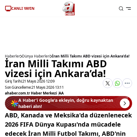
CANLI YAYIN
Haberler
Dünya Haberleri
İran Milli Takımı ABD vizesi için Ankara’da!
İran Milli Takımı ABD
vizesi için Ankara’da!
Giriş Tarihi:
21 Mayıs 2026 12:09
Son Güncelleme:
21 Mayıs 2026 13:11
ahaber.com.tr Haber Merkezi
|
AA
A Haber’i Google'a ekleyin, doğru kaynaktan
haberi alın!
ABD, Kanada ve Meksika'da düzenlenecek
2026 FIFA Dünya Kupası'nda mücadele
edecek İran Milli Futbol Takımı, ABD'nin