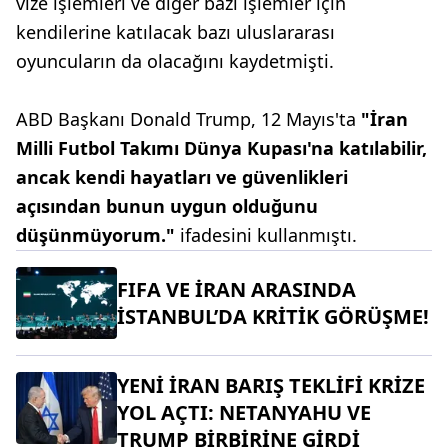
vize işlemleri ve diğer bazı işlemler için
kendilerine katılacak bazı uluslararası
oyuncuların da olacağını kaydetmişti.
ABD Başkanı Donald Trump, 12 Mayıs'ta
"İran
Milli Futbol Takımı Dünya Kupası'na katılabilir,
ancak kendi hayatları ve güvenlikleri
açısından bunun uygun olduğunu
düşünmüyorum."
ifadesini kullanmıştı.
FIFA VE İRAN ARASINDA
İSTANBUL’DA KRİTİK GÖRÜŞME!
YENİ İRAN BARIŞ TEKLİFİ KRİZE
YOL AÇTI: NETANYAHU VE
TRUMP BİRBİRİNE GİRDİ