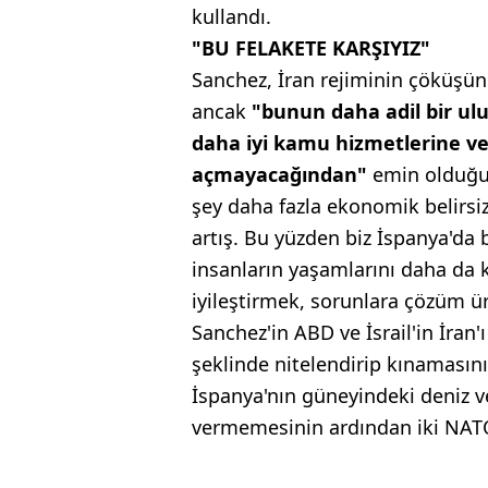
kullandı.
"BU FELAKETE KARŞIYIZ"
Sanchez, İran rejiminin çöküşü
ancak
"bunun daha adil bir ul
daha iyi kamu hizmetlerine vey
açmayacağından"
emin olduğu
şey daha fazla ekonomik belirsizl
artış. Bu yüzden biz İspanya'da 
insanların yaşamlarını daha da k
iyileştirmek, sorunlara çözüm ür
Sanchez'in ABD ve İsrail'in İra
şeklinde nitelendirip kınamasını
İspanya'nın güneyindeki deniz v
vermemesinin ardından iki NATO 