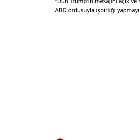
"Dün Trump'ın mesajını açık ve 
ABD ordusuyla işbirliği yapmayı 