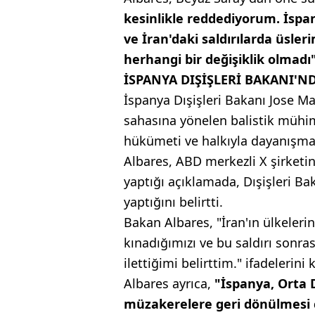
kesinlikle reddediyorum. İsp
ve İran'daki saldırılarda üsl
herhangi bir değişiklik olmadı
İSPANYA DIŞİŞLERİ BAKANI'N
İspanya Dışişleri Bakanı Jose M
sahasına yönelen balistik mühim
hükümeti ve halkıyla dayanışma
Albares, ABD merkezli X şirket
yaptığı açıklamada, Dışişleri B
yaptığını belirtti.
Bakan Albares, "İran'ın ülkelerine
kınadığımızı ve bu saldırı sonr
ilettiğimi belirttim." ifadelerini 
Albares ayrıca,
"İspanya, Orta 
müzakerelere geri dönülmesi ç