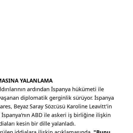
AMASINA YALANLAMA
saldırılarının ardından İspanya hükümeti ile
aşanan diplomatik gerginlik sürüyor. İspanya
ares, Beyaz Saray Sözcüsü Karoline Leavitt'in
İspanya'nın ABD ile askeri iş birliğine ilişkin
ları kesin bir dille yalanladı.
rülen iddialara ilişkin açıklamasında,
"Bunu