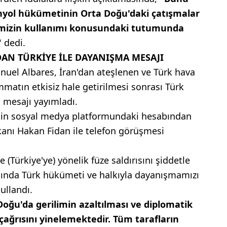
anyol hükümetinin Orta Doğu'daki çatışmalar
erimizin kullanımı konusundaki tutumunda
"
dedi.
DAN TÜRKİYE İLE DAYANIŞMA MESAJI
anuel Albares, İran'dan ateşlenen ve Türk hava
matın etkisiz hale getirilmesi sonrası Türk
 mesajı yayımladı.
inin sosyal medya platformundaki hesabından
akanı Hakan Fidan ile telefon görüşmesi
 (Türkiye'ye) yönelik füze saldırısını şiddetle
asında Türk hükümeti ve halkıyla dayanışmamızı
kullandı.
Doğu'da gerilimin azaltılması ve diplomatik
ağrısını yinelemektedir. Tüm tarafların