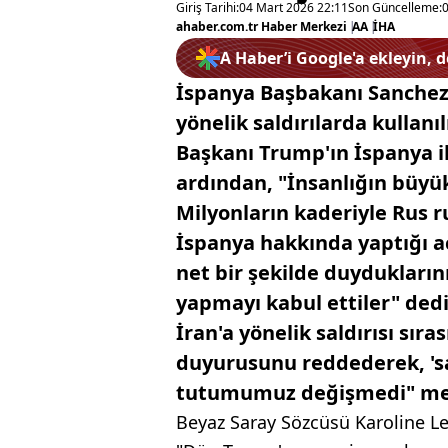
Giriş Tarihi:
04 Mart 2026 22:11
Son Güncelleme:
ahaber.com.tr Haber Merkezi
|
AA
|
İHA
A Haber’i Google'a ekleyin, 
İspanya Başbakanı Sanchez,
yönelik saldırılarda kulla
Başkanı Trump'ın İspanya ile
ardından, "İnsanlığın büyük 
Milyonların kaderiyle Rus 
İspanya hakkında yaptığı a
net bir şekilde duydukları
yapmayı kabul ettiler" dedi.
İran'a yönelik saldırısı sır
duyurusunu reddederek, 's
tutumumuz değişmedi" mesa
Beyaz Saray Sözcüsü Karoline Le