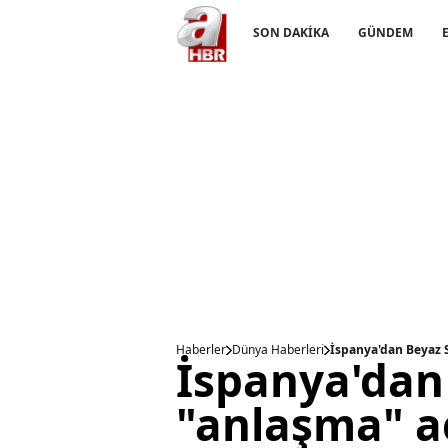
SON DAKİKA
GÜNDEM
Haberler
Dünya Haberleri
İspanya'dan Beyaz S
İspanya'dan
"anlaşma" a