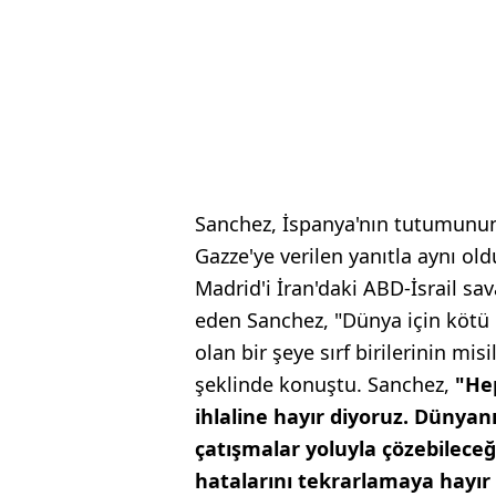
Sanchez, İspanya'nın tutumunun 
Gazze'ye verilen yanıtla aynı ol
Madrid'i İran'daki ABD-İsrail s
eden Sanchez, "Dünya için kötü o
olan bir şeye sırf birilerinin m
şeklinde konuştu. Sanchez,
"Hep
ihlaline hayır diyoruz. Dünyan
çatışmalar yoluyla çözebilece
hatalarını tekrarlamaya hayır 