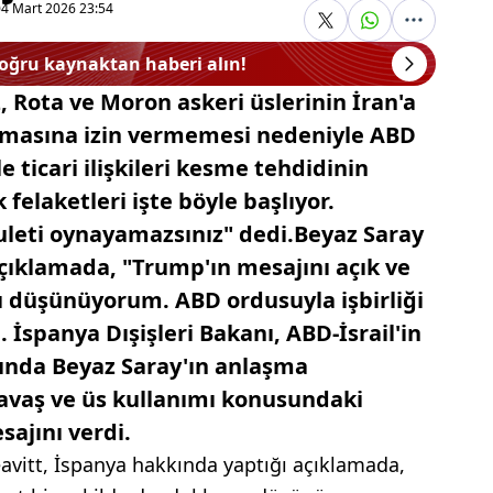
04 Mart 2026 23:54
doğru kaynaktan haberi alın!
 Rota ve Moron askeri üslerinin İran'a
nılmasına izin vermemesi nedeniyle ABD
 ticari ilişkileri kesme tehdidinin
felaketleri işte böyle başlıyor.
ruleti oynayamazsınız" dedi.Beyaz Saray
çıklamada, "Trump'ın mesajını açık ve
nı düşünüyorum. ABD ordusuyla işbirliği
 İspanya Dışişleri Bakanı, ABD-İsrail'in
asında Beyaz Saray'ın anlaşma
avaş ve üs kullanımı konusundaki
jını verdi.
avitt, İspanya hakkında yaptığı açıklamada,