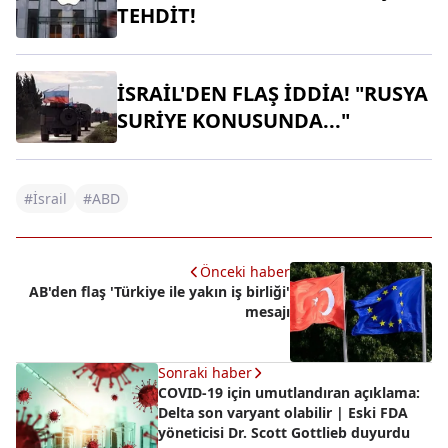
TEHDİT!
İSRAİL'DEN FLAŞ İDDİA! "RUSYA
SURİYE KONUSUNDA..."
#İsrail
#ABD
Önceki haber
AB'den flaş 'Türkiye ile yakın iş birliği'
mesajı
Sonraki haber
COVID-19 için umutlandıran açıklama:
Delta son varyant olabilir | Eski FDA
yöneticisi Dr. Scott Gottlieb duyurdu