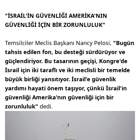
"İSRAİL'İN GÜVENLİĞİ AMERİKA'NIN
GÜVENLİĞİ İÇİN BİR ZORUNLULUK"
Temsilciler Meclis Başkanı Nancy Pelosi,
"Bugün
tahsis edilen fon, bu desteği sürdürüyor ve
güçlendiriyor. Bu tasarının geçişi, Kongre'de
İsrail için iki taraflı ve iki meclisli bir temelde
büyük birliği yansıtıyor. İsrail'e güvenlik
yardımı hayati önem taşıyor, çünkü İsrail'in
güvenliği Amerika'nın güvenliği için bir
zorunluluk"
dedi.