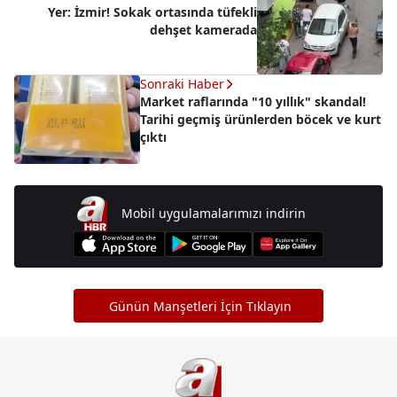
Yer: İzmir! Sokak ortasında tüfekli
dehşet kamerada
Sonraki Haber
Market raflarında "10 yıllık" skandal!
Tarihi geçmiş ürünlerden böcek ve kurt
çıktı
Mobil uygulamalarımızı indirin
Günün Manşetleri İçin Tıklayın