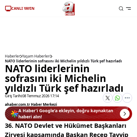
CANLI YAYIN
Haberler
Yaşam Haberleri
NATO liderlerinin sofrasını iki Michelin yıldızlı Türk şef hazırladı
NATO liderlerinin
sofrasını iki Michelin
yıldızlı Türk şef hazırladı
Giriş Tarihi:
08 Temmuz 2026 17:14
ahaber.com.tr Haber Merkezi
A Haber’i Google'a ekleyin, doğru kaynaktan
haberi alın!
36. NATO Devlet ve Hükümet Başkanları
Zirvesi kapsamında Başkan Recep Tayyip