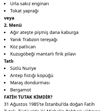
Urla sakız enginarı
Tokat yaprağı
veya
2. Menü
Ağır ateşte pişmiş dana kaburga
Yanık Trabzon tereyağı
Köz patlıcan
Kuzugöbeği mantarlı firik pilavı
Tatlı
Sütlü Nuriye
Antep fıstığı köpüğü
Maraş dondurması
Bergamot
FATİH TUTAK KİMDİR?
31 Ağustos 1985'te İstanbul'da doğan Fatih