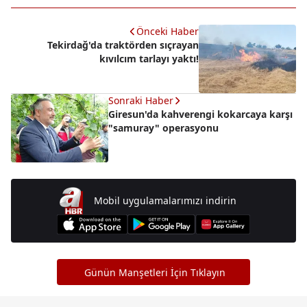
Önceki Haber
Tekirdağ'da traktörden sıçrayan
kıvılcım tarlayı yaktı!
Sonraki Haber
Giresun'da kahverengi kokarcaya karşı
"samuray" operasyonu
Mobil uygulamalarımızı indirin
Günün Manşetleri İçin Tıklayın