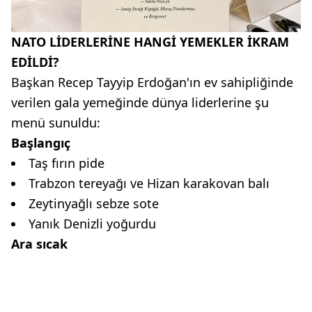
NATO LİDERLERİNE HANGİ YEMEKLER İKRAM
EDİLDİ?
Başkan Recep Tayyip Erdoğan'ın ev sahipliğinde
verilen gala yemeğinde dünya liderlerine şu
menü sunuldu:
Başlangıç
Taş fırın pide
Trabzon tereyağı ve Hizan karakovan balı
Zeytinyağlı sebze sote
Yanık Denizli yoğurdu
Ara sıcak