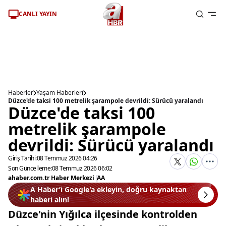
CANLI YAYIN
Haberler
Yaşam Haberleri
Düzce'de taksi 100 metrelik şarampole devrildi: Sürücü yaralandı
Düzce'de taksi 100
metrelik şarampole
devrildi: Sürücü yaralandı
Giriş Tarihi:
08 Temmuz 2026 04:26
Son Güncelleme:
08 Temmuz 2026 06:02
ahaber.com.tr Haber Merkezi
|
AA
A Haber’i Google'a ekleyin, doğru kaynaktan
haberi alın!
Düzce'nin Yığılca ilçesinde kontrolden