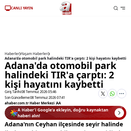
CANLI YAYIN
Haberler
Yaşam Haberleri
Adana'da otomobil park halindeki TIR'a çarptı: 2 kişi hayatını kaybetti
Adana'da otomobil park
halindeki TIR'a çarptı: 2
kişi hayatını kaybetti
Giriş Tarihi:
08 Temmuz 2026 05:46
Son Güncelleme:
08 Temmuz 2026 07:41
ahaber.com.tr Haber Merkezi
|
AA
A Haber’i Google'a ekleyin, doğru kaynaktan
haberi alın!
Adana'nın Ceyhan ilçesinde seyir halinde