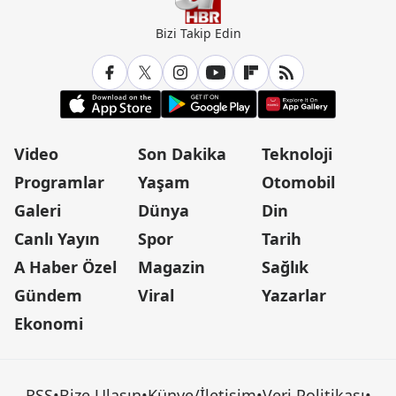
Bizi Takip Edin
Video
Son Dakika
Teknoloji
Programlar
Yaşam
Otomobil
Galeri
Dünya
Din
Canlı Yayın
Spor
Tarih
A Haber Özel
Magazin
Sağlık
Gündem
Viral
Yazarlar
Ekonomi
RSS
•
Bize Ulaşın
•
Künye/İletişim
•
Veri Politikası
•