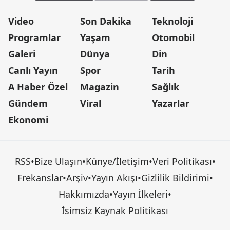
Video
Son Dakika
Teknoloji
Programlar
Yaşam
Otomobil
Galeri
Dünya
Din
Canlı Yayın
Spor
Tarih
A Haber Özel
Magazin
Sağlık
Gündem
Viral
Yazarlar
Ekonomi
RSS
•
Bize Ulaşın
•
Künye/İletişim
•
Veri Politikası
•
Frekanslar
•
Arşiv
•
Yayın Akışı
•
Gizlilik Bildirimi
•
Hakkımızda
•
Yayın İlkeleri
•
İsimsiz Kaynak Politikası