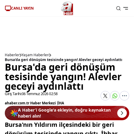
CANLI YAYIN
Haberler
Yaşam Haberleri
Bursa'da geri dönüşüm tesisinde yangın! Alevler geceyi aydınlattı
Bursa'da geri dönüşüm
tesisinde yangın! Alevler
geceyi aydınlattı
Giriş Tarihi:
06 Temmuz 2026 02:58
ahaber.com.tr Haber Merkezi
|
İHA
A Haber’i Google'a ekleyin, doğru kaynaktan
haberi alın!
Bursa'nın Yıldırım ilçesindeki bir geri
dönüşüm tesisinde yangın çıktı. İhbar