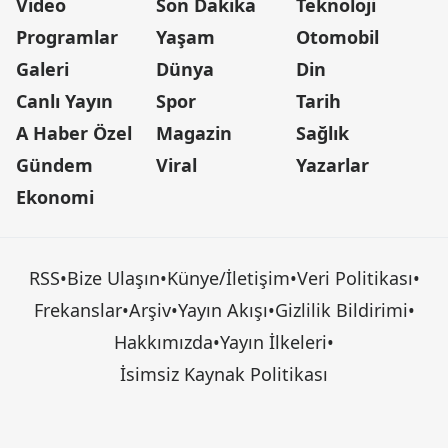
Video
Son Dakika
Teknoloji
Programlar
Yaşam
Otomobil
Galeri
Dünya
Din
Canlı Yayın
Spor
Tarih
A Haber Özel
Magazin
Sağlık
Gündem
Viral
Yazarlar
Ekonomi
RSS
•
Bize Ulaşın
•
Künye/İletişim
•
Veri Politikası
•
Frekanslar
•
Arşiv
•
Yayın Akışı
•
Gizlilik Bildirimi
•
Hakkımızda
•
Yayın İlkeleri
•
İsimsiz Kaynak Politikası