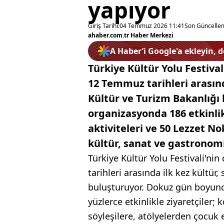
yapıyor
Giriş Tarihi:
04 Temmuz 2026 11:41
Son Güncelle
ahaber.com.tr Haber Merkezi
A Haber’i Google'a ekleyin, 
Türkiye Kültür Yolu Festiva
12 Temmuz tarihleri arasında
Kültür ve Turizm Bakanlığ
organizasyonda 186 etkinlik,
aktiviteleri ve 50 Lezzet No
kültür, sanat ve gastronom
Türkiye Kültür Yolu Festivali'n
tarihleri arasında ilk kez kültür
buluşturuyor. Dokuz gün boyunca
yüzlerce etkinlikle ziyaretçiler;
söyleşilere, atölyelerden çocuk