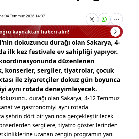
me:
04 Temmuz 2026 14:07
doğru kaynaktan haberi alın!
li'nin dokuzuncu durağı olan Sakarya, 4-
 ilk kez festivale ev sahipliği yapıyor.
ı koordinasyonunda düzenlenen
 konserler, sergiler, tiyatrolar, çocuk
ktası ile ziyaretçiler dokuz gün boyunca
iyi aynı rotada deneyimleyecek.
in dokuzuncu durağı olan Sakarya, 4-12 Temmuz
, sanat ve gastronomiyi aynı rotada
 şehrin dört bir yanında gerçekleştirilecek
 konserlerden sergilere, tiyatro gösterilerinden
 etkinliklerine uzanan zengin programın yanı