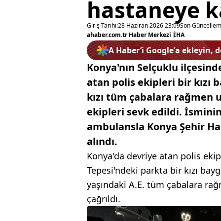
hastaneye ka
Giriş Tarihi:
28 Haziran 2026 23:09
Son Güncellem
ahaber.com.tr Haber Merkezi
|
İHA
A Haber’i Google'a ekleyin, 
Konya'nın Selçuklu ilçesind
atan polis ekipleri bir kızı
kızı tüm çabalara rağmen 
ekipleri sevk edildi. İsmini
ambulansla Konya Şehir Hast
alındı.
Konya'da devriye atan polis ekip
Tepesi'ndeki parkta bir kızı bayg
yaşındaki A.E. tüm çabalara ra
çağrıldı.