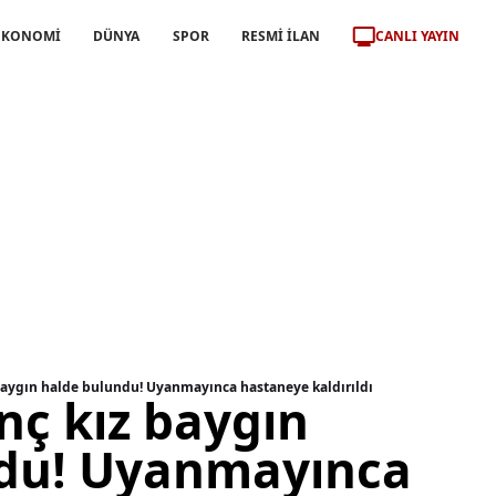
CANLI YAYIN
EKONOMİ
DÜNYA
SPOR
RESMİ İLAN
baygın halde bulundu! Uyanmayınca hastaneye kaldırıldı
nç kız baygın
ndu! Uyanmayınca