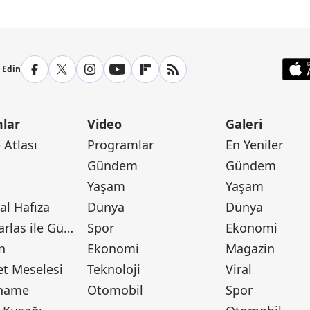
p Edin
lar
Video
Galeri
Atlası
Programlar
En Yeniler
Gündem
Gündem
Yaşam
Yaşam
l Hafıza
Dünya
Dünya
Canan Barlas ile Gündem
Spor
Ekonomi
n
Ekonomi
Magazin
t Meselesi
Teknoloji
Viral
tname
Otomobil
Spor