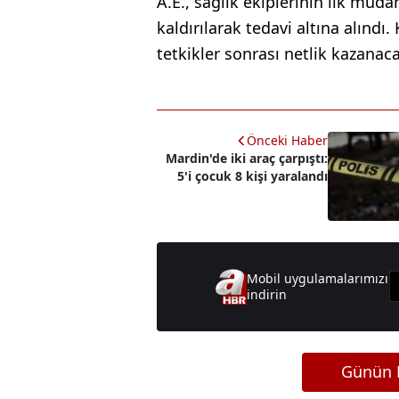
A.E., sağlık ekiplerinin ilk mü
kaldırılarak tedavi altına alındı
tetkikler sonrası netlik kazanaca
Önceki Haber
Mardin'de iki araç çarpıştı:
5'i çocuk 8 kişi yaralandı
Mobil uygulamalarımızı
indirin
Günün M