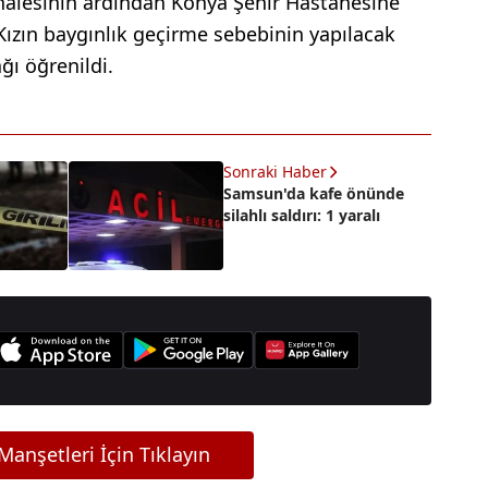
dahalesinin ardından Konya Şehir Hastanesine
. Kızın baygınlık geçirme sebebinin yapılacak
ğı öğrenildi.
Sonraki Haber
Samsun'da kafe önünde
silahlı saldırı: 1 yaralı
anşetleri İçin Tıklayın