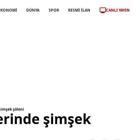
CANLI YAYIN
EKONOMİ
DÜNYA
SPOR
RESMİ İLAN
şimşek şöleni
erinde şimşek