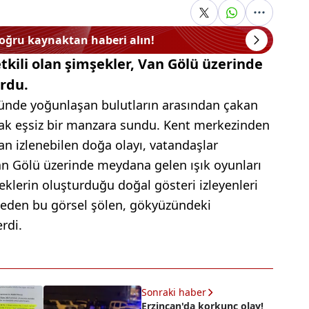
doğru kaynaktan haberi alın!
kili olan şimşekler, Van Gölü üzerinde
urdu.
ünde yoğunlaşan bulutların arasından çakan
rak eşsiz bir manzara sundu. Kent merkezinden
an izlenebilen doğa olayı, vatandaşlar
 Van Gölü üzerinde meydana gelen ışık oyunları
klerin oluşturduğu doğal gösteri izleyenleri
 eden bu görsel şölen, gökyüzündeki
rdi.
Sonraki haber
Erzincan'da korkunç olay!