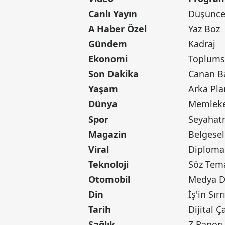
Canlı Yayın
Düşünce 
A Haber Özel
Yaz Boz
Gündem
Kadraj
Ekonomi
Toplumsa
Son Dakika
Yaşam
Arka Pla
Dünya
Memleke
Spor
Seyaha
Magazin
Belgesel
Viral
Diploma
Teknoloji
Söz Tem
Otomobil
Medya D
Din
İş'in Sırr
Tarih
Dijital Ç
Sağlık
Z Rapor