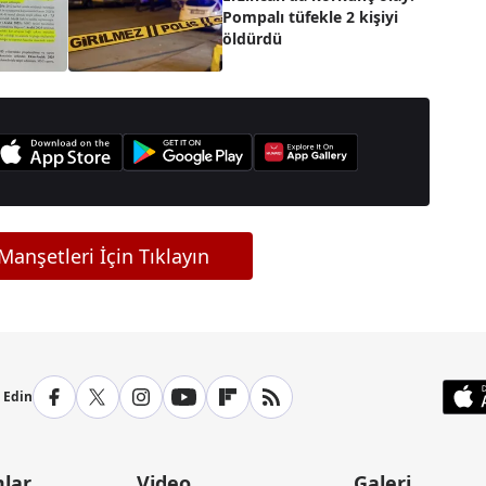
Pompalı tüfekle 2 kişiyi
öldürdü
anşetleri İçin Tıklayın
p Edin
lar
Video
Galeri