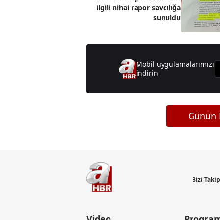
ilgili nihai rapor savcılığa
sunuldu
Mobil uygulamalarımızı
indirin
Günün M
Bizi Taki
Video
Program