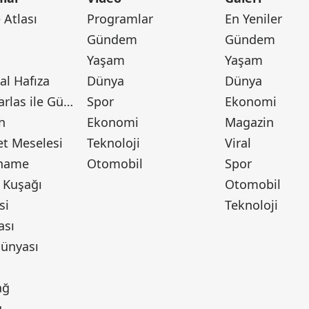
Atlası
Programlar
En Yeniler
Gündem
Gündem
Yaşam
Yaşam
l Hafıza
Dünya
Dünya
Canan Barlas ile Gündem
Spor
Ekonomi
n
Ekonomi
Magazin
t Meselesi
Teknoloji
Viral
tname
Otomobil
Spor
 Kuşağı
Otomobil
si
Teknoloji
ası
ünyası
ı
ağ
u