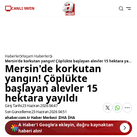
CANLI YAYIN
Haberler
Yaşam Haberleri
Mersin'de korkutan yangın! Çöplükte başlayan alevler 15 hektara yayıldı
Mersin'de korkutan
yangın! Çöplükte
başlayan alevler 15
hektara yayıldı
Giriş Tarihi:
23 Haziran 2026 04:47
Son Güncelleme:
23 Haziran 2026 04:51
ahaber.com.tr Haber Merkezi
|
DHA
|
İHA
A Haber’i Google'a ekleyin, doğru kaynaktan
haberi alın!