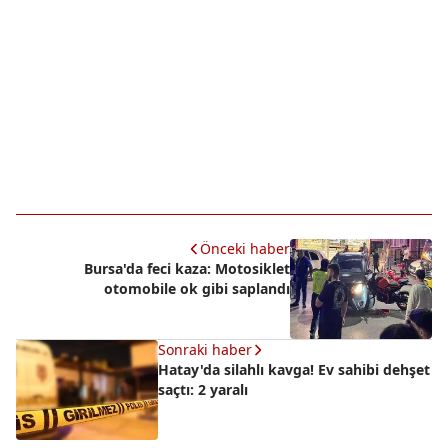
Önceki haber
Bursa'da feci kaza: Motosiklet
otomobile ok gibi saplandı
Sonraki haber
Hatay'da silahlı kavga! Ev sahibi dehşet
saçtı: 2 yaralı