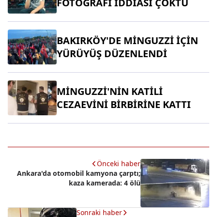
FOTOĞRAFI İDDİASI ÇÖKTÜ
BAKIRKÖY'DE MİNGUZZİ İÇİN
YÜRÜYÜŞ DÜZENLENDİ
MİNGUZZİ'NİN KATİLİ
CEZAEVİNİ BİRBİRİNE KATTI
Önceki haber
Ankara'da otomobil kamyona çarptı;
kaza kamerada: 4 ölü
Sonraki haber