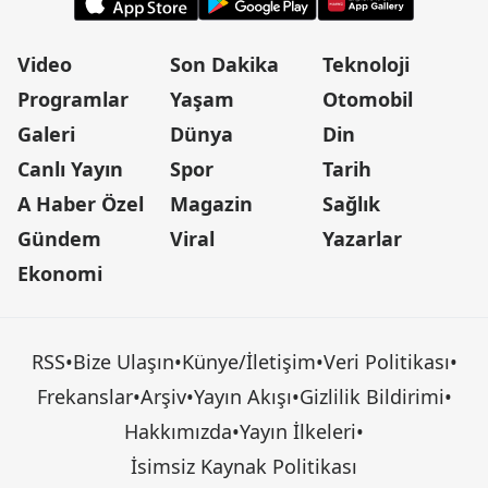
Video
Son Dakika
Teknoloji
Programlar
Yaşam
Otomobil
Galeri
Dünya
Din
Canlı Yayın
Spor
Tarih
A Haber Özel
Magazin
Sağlık
Gündem
Viral
Yazarlar
Ekonomi
RSS
•
Bize Ulaşın
•
Künye/İletişim
•
Veri Politikası
•
Frekanslar
•
Arşiv
•
Yayın Akışı
•
Gizlilik Bildirimi
•
Hakkımızda
•
Yayın İlkeleri
•
İsimsiz Kaynak Politikası