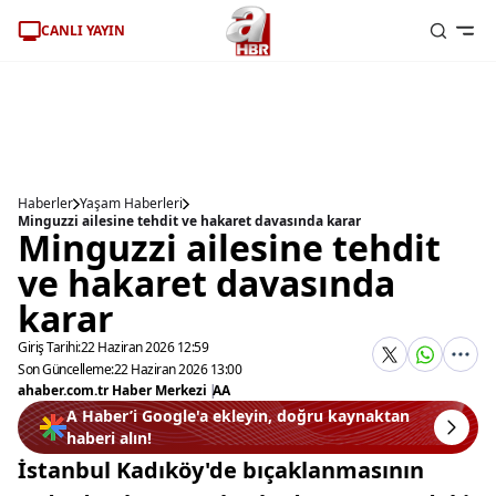
CANLI YAYIN
Haberler
Yaşam Haberleri
Minguzzi ailesine tehdit ve hakaret davasında karar
Minguzzi ailesine tehdit
ve hakaret davasında
karar
Giriş Tarihi:
22 Haziran 2026 12:59
Son Güncelleme:
22 Haziran 2026 13:00
ahaber.com.tr Haber Merkezi
|
AA
A Haber’i Google'a ekleyin, doğru kaynaktan
haberi alın!
İstanbul Kadıköy'de bıçaklanmasının