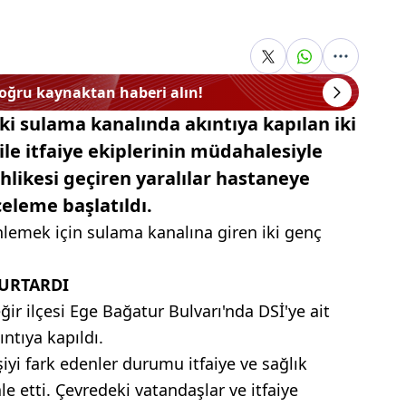
doğru kaynaktan haberi alın!
ki sulama kanalında akıntıya kapılan iki
ile itfaiye ekiplerinin müdahalesiyle
hlikesi geçiren yaralılar hastaneye
nceleme başlatıldı.
nlemek için sulama kanalına giren iki genç
KURTARDI
ğir ilçesi Ege Bağatur Bulvarı'nda DSİ'ye ait
ıntıya kapıldı.
şiyi fark edenler durumu itfaiye ve sağlık
e etti. Çevredeki vatandaşlar ve itfaiye