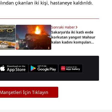
ndan çıkarılan iki kişi, hastaneye kaldırıldı.
Sonraki Haber
Sakarya'da iki katlı evde
korkutan yangın! Mahsur
kalan kadını komşuları
kurtardı
anşetleri İçin Tıklayın