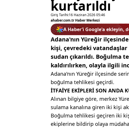
kurtarıldı
Giriş Tarihi:
16 Haziran 2026 05:46
ahaber.com.tr Haber Merkezi
A Haber’i Google'a ekleyin, 
Adana'nın Yüreğir ilçesinde
kişi, çevredeki vatandaşlar 
sudan çıkarıldı. Boğulma te
kaldırılırken, olayla ilgili i
Adana'nın Yüreğir ilçesinde seri
boğulma tehlikesi geçirdi.
İTFAİYE EKİPLERİ SON ANDA 
Alınan bilgiye göre, merkez Yüre
sulama kanalına giren iki kişi ak
Boğulma tehlikesi geçiren iki ki
ekiplerine bildirip olaya müdahal