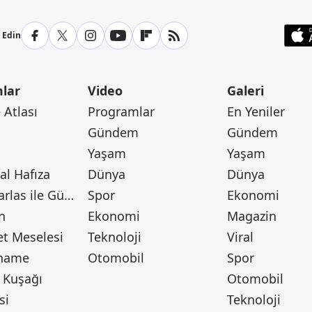
p Edin
lar
Video
Galeri
Atlası
Programlar
En Yeniler
Gündem
Gündem
Yaşam
Yaşam
l Hafıza
Dünya
Dünya
Canan Barlas ile Gündem
Spor
Ekonomi
n
Ekonomi
Magazin
t Meselesi
Teknoloji
Viral
tname
Otomobil
Spor
 Kuşağı
Otomobil
si
Teknoloji