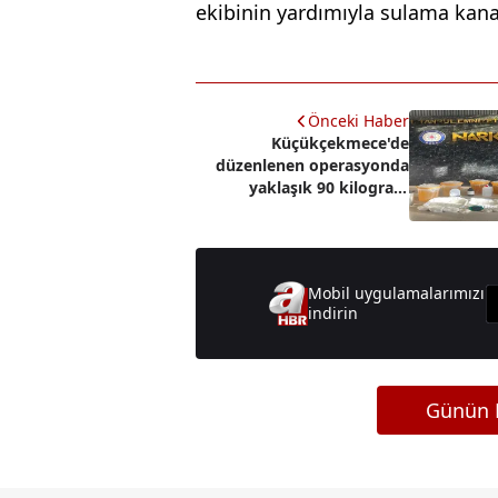
ekibinin yardımıyla sulama kanalı
Önceki Haber
Küçükçekmece'de
düzenlenen operasyonda
yaklaşık 90 kilogram
uyuşturucu ele geçirildi
Mobil uygulamalarımızı
indirin
Günün M