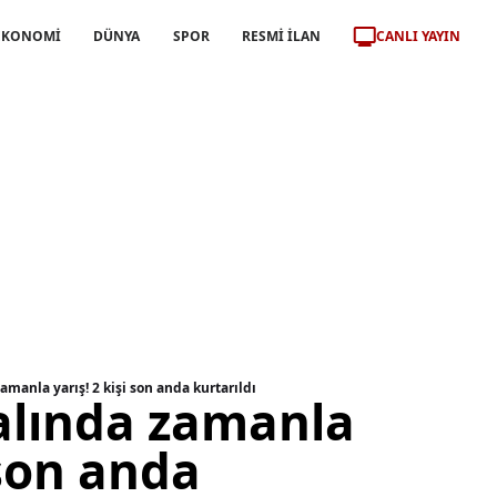
CANLI YAYIN
EKONOMİ
DÜNYA
SPOR
RESMİ İLAN
manla yarış! 2 kişi son anda kurtarıldı
lında zamanla
 son anda