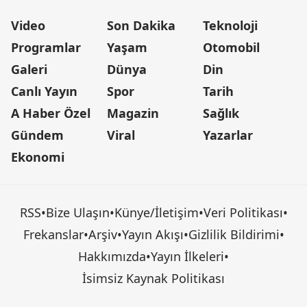
Video
Son Dakika
Teknoloji
Programlar
Yaşam
Otomobil
Galeri
Dünya
Din
Canlı Yayın
Spor
Tarih
A Haber Özel
Magazin
Sağlık
Gündem
Viral
Yazarlar
Ekonomi
RSS
•
Bize Ulaşın
•
Künye/İletişim
•
Veri Politikası
•
Frekanslar
•
Arşiv
•
Yayın Akışı
•
Gizlilik Bildirimi
•
Hakkımızda
•
Yayın İlkeleri
•
İsimsiz Kaynak Politikası