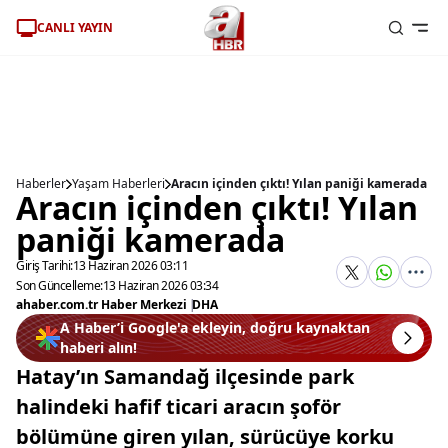
CANLI YAYIN
Haberler
Yaşam Haberleri
Aracın içinden çıktı! Yılan paniği kamerada
Aracın içinden çıktı! Yılan
paniği kamerada
Giriş Tarihi:
13 Haziran 2026 03:11
Son Güncelleme:
13 Haziran 2026 03:34
ahaber.com.tr Haber Merkezi
|
DHA
A Haber’i Google'a ekleyin, doğru kaynaktan
haberi alın!
Hatay’ın Samandağ ilçesinde park
halindeki hafif ticari aracın şoför
bölümüne giren yılan, sürücüye korku