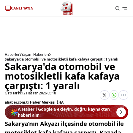
CANLI YAYIN
Haberler
Yaşam Haberleri
Sakarya'da otomobil ve motosikletli kafa kafaya çarpıştı: 1 yaralı
Sakarya'da otomobil ve
motosikletli kafa kafaya
çarpıştı: 1 yaralı
Giriş Tarihi:
12 Haziran 2026 05:18
ahaber.com.tr Haber Merkezi
|
İHA
A Haber’i Google'a ekleyin, doğru kaynaktan
haberi alın!
Sakarya’nın Akyazı ilçesinde otomobil ile
motosiklet kafa kafaya çarpıştı. Kazada