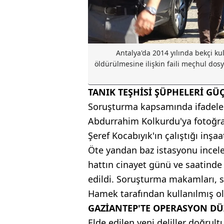
Antalya'da 2014 yılında bekçi k
öldürülmesine ilişkin faili meçhul dosy
TANIK TEŞHİSİ ŞÜPHELERİ GÜ
Soruşturma kapsamında ifadeleri
Abdurrahim Kolkurdu'ya fotoğraf 
Şeref Kocabıyık'ın çalıştığı inşaa
Öte yandan baz istasyonu incele
hattın cinayet günü ve saatinde 
edildi. Soruşturma makamları, s
Hamek tarafından kullanılmış ol
GAZİANTEP'TE OPERASYON D
Elde edilen yeni deliller doğru