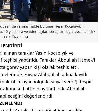
ulübesinde yanmış halde bulunan Şeref Kocabıyık'ın
a, 12 yıl sonra yeniden açılan soruşturmayla aydınlatıldı /
FOTOĞRAF: İHA
ÇLENDİRDİ
 alınan tanıklar Yasin Kocabıyık ve
teşhisi yaptırıldı. Tanıklar, Abdullah Hamek'i
tta görev yapan kişi olarak teşhis etti.
melerinde, Fawaz Alabdullah adına kayıtlı
maktul ile aynı bölgede sinyal verdiği tespit
öz konusu hattın olay tarihinde Abdullah
abileceğini değerlendirdi.
ÜZENLENDİ
ltusunda Antalya Cumhuriyet Başsavcılığı