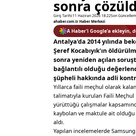
sonra çözül
Giriş Tarihi:
11 Haziran 2026 18:22
Son Güncellem
ahaber.com.tr Haber Merkezi
A Haber’i Google'a ekleyin, 
Antalya'da 2014 yılında be
Şeref Kocabıyık'ın öldürülme
sonra yeniden açılan soruşt
bağlantılı olduğu değerlend
şüpheli hakkında adli kontro
Yıllarca faili meçhul olarak kal
talimatıyla kurulan Faili Meçhul
yürüttüğü çalışmalar kapsamında
kaybolan ve maktule ait olduğu 
aldı.
Yapılan incelemelerde Samsung 