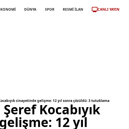
CANLI YAYIN
EKONOMİ
DÜNYA
SPOR
RESMİ İLAN
Kocabıyık cinayetinde gelişme: 12 yıl sonra çözüldü: 3 tutuklama
 Şeref Kocabıyık
gelişme: 12 yıl