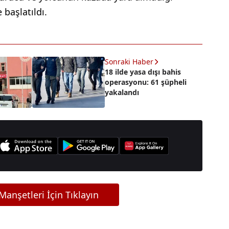
 başlatıldı.
Sonraki Haber
18 ilde yasa dışı bahis
operasyonu: 61 şüpheli
yakalandı
anşetleri İçin Tıklayın