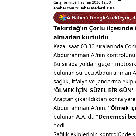
Giriş Tarihi:
09 Haziran 2026 12:50
ahaber.com.tr Haber Merkezi
|
DHA
A Haber’i Google'a ekleyin, 
Tekirdağ'ın Çorlu ilçesinde 
almadan kurtuldu.
Kaza, saat 03.30 sıralarında Ço
Abdurrahman A.'nın kontrolünü yi
Bu sırada yoldan geçen motosikl
bulunan sürücü Abdurrahman A. i
sağlık, itfaiye ve jandarma ekiple
'ÖLMEK İÇİN GÜZEL BİR GÜN'
Araçtan çıkarıldıktan sonra yere
Abdurrahman A.'nın,
"Ölmek iç
bulunan A.A. da
"Denemesi beda
dedi.
Sağlık ekiplerinin kontrolünde 