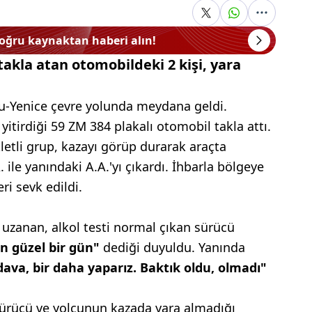
doğru kaynaktan haberi alın!
takla atan otomobildeki 2 kişi, yara
rlu-Yenice çevre yolunda meydana geldi.
tirdiği 59 ZM 384 plakalı otomobil takla attı.
etli grup, kazayı görüp durarak araçta
le yanındaki A.A.'yı çıkardı. İhbarla bölgeye
ri sevk edildi.
 uzanan, alkol testi normal çıkan sürücü
in güzel bir gün"
dediği duyuldu. Yanında
va, bir daha yaparız. Baktık oldu, olmadı"
sürücü ve yolcunun kazada yara almadığı