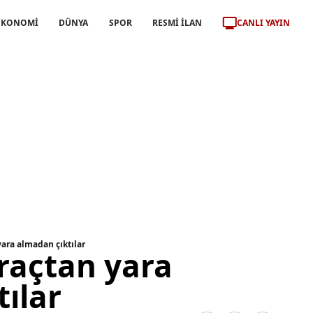
CANLI YAYIN
EKONOMİ
DÜNYA
SPOR
RESMİ İLAN
yara almadan çıktılar
raçtan yara
ılar