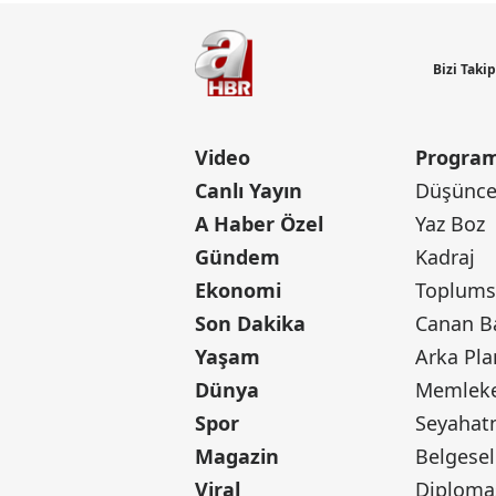
Bizi Taki
Video
Program
Canlı Yayın
Düşünce 
A Haber Özel
Yaz Boz
Gündem
Kadraj
Ekonomi
Toplumsa
Son Dakika
Yaşam
Arka Pla
Dünya
Memleke
Spor
Seyaha
Magazin
Belgesel
Viral
Diploma