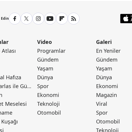
p Edin
lar
Video
Galeri
Atlası
Programlar
En Yeniler
Gündem
Gündem
Yaşam
Yaşam
l Hafıza
Dünya
Dünya
Canan Barlas ile Gündem
Spor
Ekonomi
n
Ekonomi
Magazin
t Meselesi
Teknoloji
Viral
tname
Otomobil
Spor
 Kuşağı
Otomobil
si
Teknoloji