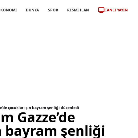
CANLI YAYIN
EKONOMİ
DÜNYA
SPOR
RESMİ İLAN
’de çocuklar için bayram şenliği düzenledi
ım Gazze’de
n bayram şenliği