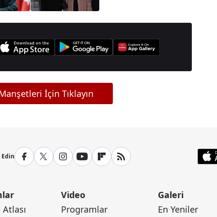
cezaevindeki son hali
ortaya çıktı
anşetleri İçin Tıklayın
p Edin
lar
Video
Galeri
Atlası
Programlar
En Yeniler