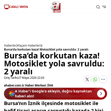
CANLI YAYIN
Haberler
Yaşam Haberleri
Bursa’da korkutan kaza! Motosiklet yola savruldu: 2 yaralı
Bursa’da korkutan kaza!
Motosiklet yola savruldu:
2 yaralı
Giriş Tarihi:
27 Mayıs 2026 22:26
ahaber.com.tr Haber Merkezi
|
İHA
A Haber’i Google'a ekleyin, doğru kaynaktan
haberi alın!
Bursa’nın İznik ilçesinde motosiklet ile
hafif ticari aracın çarpıştığı kazada 2 kişi